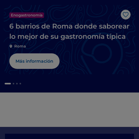
Enogastronomía
Me g
6 barrios de Roma donde saborear
lo mejor de su gastronomía típica
Roma
Más información