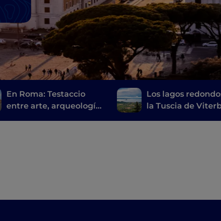
En Roma: Testaccio
Los lagos redondo
entre arte, arqueología
la Tuscia de Viter
y comida callejera
de los Castelli Ro
romana