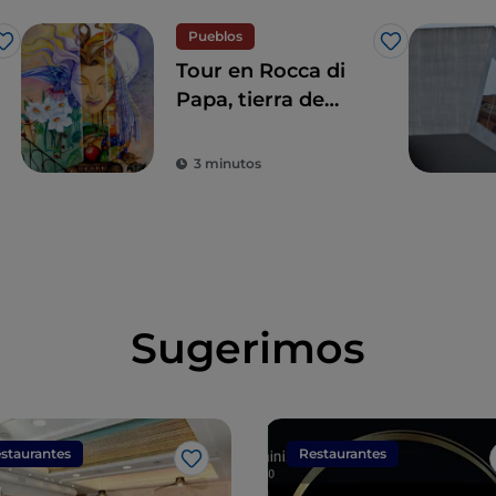
Pueblos
Me gusta
Me gusta
Tour en Rocca di
Papa, tierra de
historia centenaria
y leyendas
3 minutos
Sugerimos
staurantes
Restaurantes
Me gusta