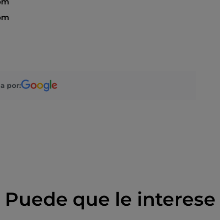
 pm
 pm
a por:
Puede que le interese