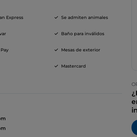
an Express
Se admiten animales
evar
Baño para inválidos
 Pay
Mesas de exterior
Mastercard
O
¿
e
i
 pm
 pm