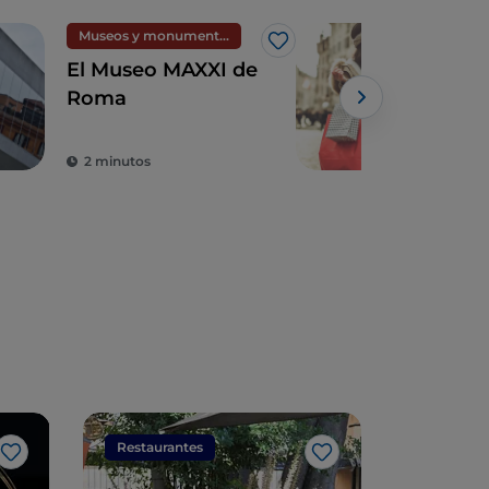
Museos y monumentos
Com
Me gusta
El Museo MAXXI de
Rom
Roma
las
2 minutos
2 m
Restaurantes
Restaura
Me gusta
Me gusta