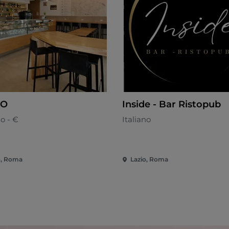
IO
Inside - Bar Ristopub
no - €
Italiano
o, Roma
Lazio, Roma