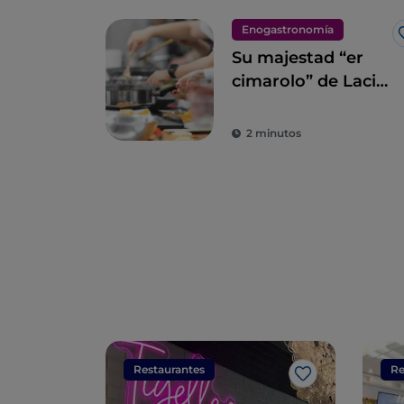
Enogastronomía
Su majestad “er
cimarolo” de Lacio:
la alcachofa
romanesco I. G. P.
2 minutos
Restaurantes
Re
Me gusta