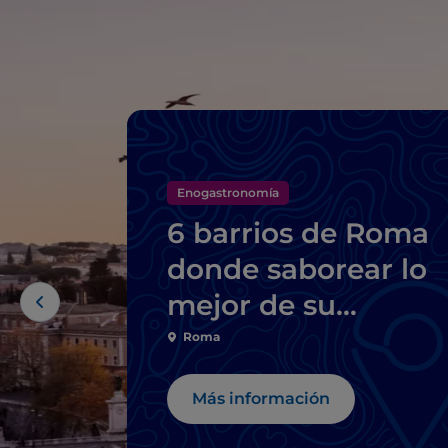
Enogastronomía
6 barrios de Roma
donde saborear lo
mejor de su
gastronomía típica
Roma
Más información