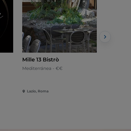
Mille 13 Bistrò
Pyrgo
Mediterránea - €€
Cocina mar
Lazio, Roma
Lazio, Civit