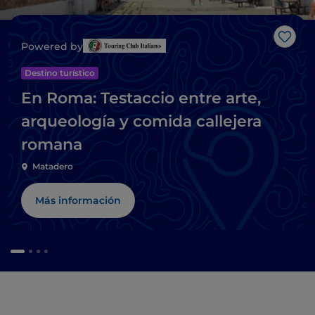
Me g
Powered by
Destino turístico
En Roma: Testaccio entre arte,
arqueología y comida callejera
romana
Matadero
Más información