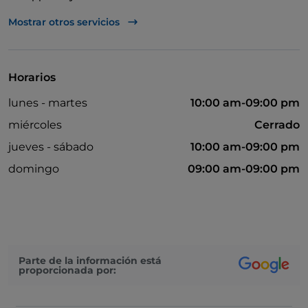
Bancomat
Mostrar otros servicios
Se habla inglés
Mastercard
Horarios
Paypal
lunes - martes
10:00 am-09:00 pm
Se habla español
miércoles
Cerrado
Visa
jueves - sábado
10:00 am-09:00 pm
Wi-Fi
domingo
09:00 am-09:00 pm
Pago con Satispay
Google Pay
Diners Club
Parte de la información está
proporcionada por: