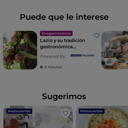
Puede que le interese
Enogastronomía
Me gusta
Lazio y su tradición
gastronómica
popular, un eterno
Powered by:
descubrimiento
3 minutos
Sugerimos
Restaurantes
Restaurantes
Me gusta