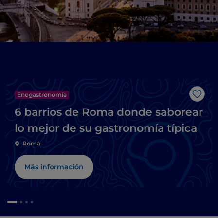
Enogastronomía
Me g
6 barrios de Roma donde saborear
lo mejor de su gastronomía típica
Roma
Más información