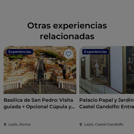
Otras experiencias
relacionadas
Experiencias
Experiencias
Me gusta
Basílica de San Pedro: Visita
Palacio Papal y Jardi
guiada + Opcional Cúpula y
Castel Gandolfo: Entr
Grutas Vaticanas
Cúpula Astronómica
opcional
Lazio, Roma
Lazio, Castel Gandolfo