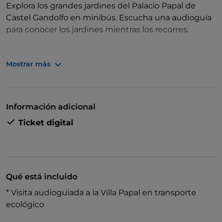
Explora los grandes jardines del Palacio Papal de
Castel Gandolfo en minibús. Escucha una audioguía
para conocer los jardines mientras los recorres.
Mostrar más
Contempla caminos arbolados, flores, fuentes y
estatuas. Contempla las aguas azules y verdes del
lago Albano. Observa las ruinas de la residencia del
emperador Domiciano.
Información adicional
Ticket digital
Conoce las historias de los Papas: ¡descubre quién
utilizó una piscina y quién se quedó en Castel
Gandolfo después de dejar el cargo!
Qué está incluido
* Visita audioguiada a la Villa Papal en transporte
ecológico