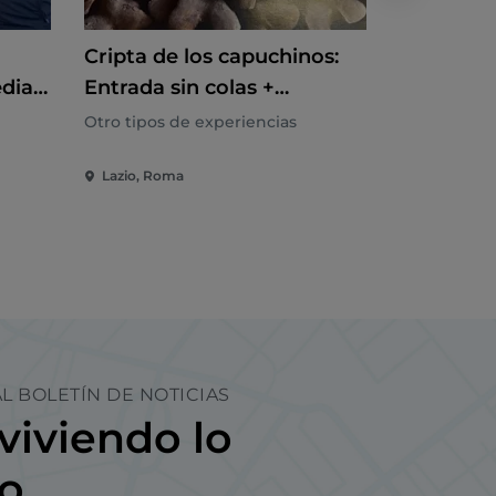
Cripta de los capuchinos:
Palacio d
edia
Entrada sin colas +
+ Audiog
Audioguía
Otro tipos de experiencias
Otro tipos 
Lazio, Roma
Lazio, Rom
L BOLETÍN DE NOTICIAS
viviendo lo
no