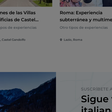
nes de las Villas
Roma: Experiencia
ficias de Castel
subterránea y multim
olfo: Excursión en
en la Plaza Navona
ipos de experiencias
Otro tipos de experiencias
bús ecológico
, Castel Gandolfo
Lazio, Roma
SUSCRÍBETE A
Sigue 
italia