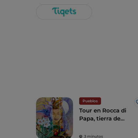
Pueblos
Tour en Rocca di
Papa, tierra de
historia centenaria
y leyendas
3 minutos