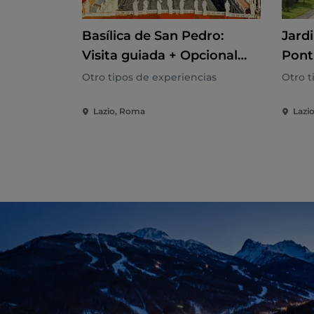
Basílica de San Pedro:
Jardi
Visita guiada + Opcional
Ponti
Cúpula y Grutas Vaticanas
Gand
Otro tipos de experiencias
Otro t
mini
Lazio, Roma
Lazio