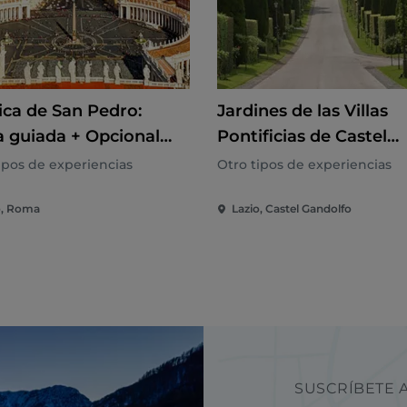
ica de San Pedro:
Jardines de las Villas
ta guiada + Opcional
Pontificias de Castel
la y Grutas Vaticanas
Gandolfo: Excursión e
ipos de experiencias
Otro tipos de experiencias
minibús ecológico
o, Roma
Lazio, Castel Gandolfo
SUSCRÍBETE A