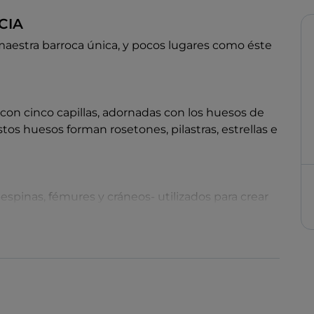
CIA
maestra barroca única, y pocos lugares como éste
 con cinco capillas, adornadas con los huesos de
 Estos huesos forman rosetones, pilastras, estrellas e
espinas, fémures y cráneos- utilizados para crear
e descansan esqueletos vestidos con hábitos de
 de huesos utilizados en su decoración y contiene
 Palestina o Jerusalén.