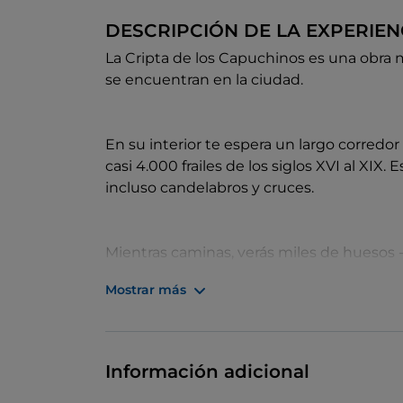
DESCRIPCIÓN DE LA EXPERIEN
La Cripta de los Capuchinos es una obra 
se encuentran en la ciudad.
En su interior te espera un largo corredor
casi 4.000 frailes de los siglos XVI al XIX.
incluso candelabros y cruces.
Mientras caminas, verás miles de huesos -
nichos y elementos arquitectónicos dond
Mostrar más
frailes.
Cada capilla lleva el nombre de los tipos
Información adicional
tierra sagrada que se cree que procede de