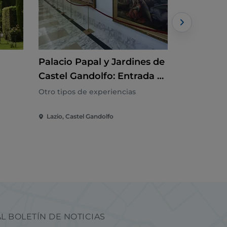
Palacio Papal y Jardines de
Entrada R
Castel Gandolfo: Entrada +
Galería 
n
Cúpula Astronómica
Audioguía
Otro tipos de experiencias
Otro tipos 
opcional
de Roma 
Lazio, Castel Gandolfo
Lazio, Rom
L BOLETÍN DE NOTICIAS