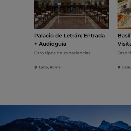
Palacio de Letrán: Entrada
Basíl
+ Audioguía
Visi
Cúpu
Otro tipos de experiencias
Otro t
Lazio, Roma
Lazi