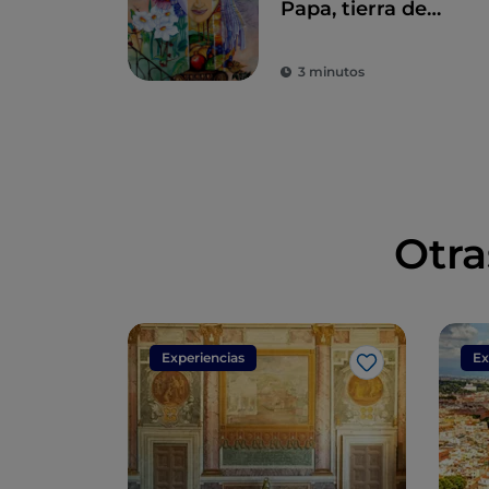
Papa, tierra de
historia centenaria
y leyendas
3 minutos
Otra
Experiencias
Ex
Me gusta