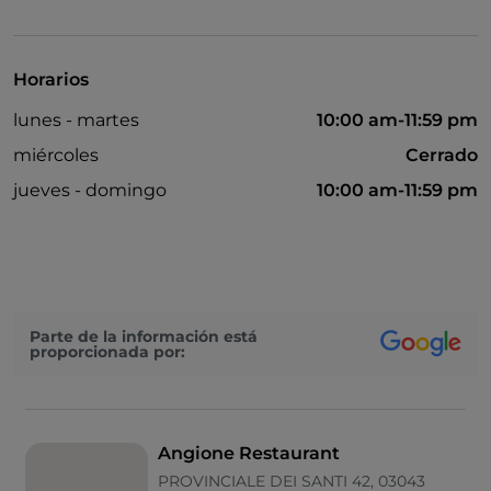
Cena con espectáculo
Se habla inglés
Horarios
Se habla francés
lunes - martes
10:00 am-11:59 pm
Menú infantil
miércoles
Cerrado
Aparcamiento
jueves - domingo
10:00 am-11:59 pm
Salón de baile
Mesas de exterior
Wi-Fi
Parte de la información está
proporcionada por:
Angione Restaurant
PROVINCIALE DEI SANTI 42, 03043