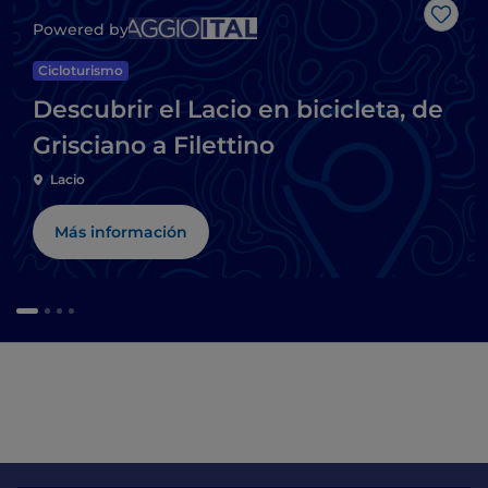
Me g
Powered by
Cicloturismo
Descubrir el Lacio en bicicleta, de
Grisciano a Filettino
Lacio
Más información