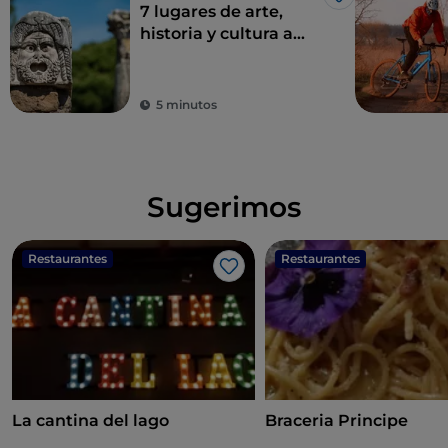
Me gusta
7 lugares de arte,
historia y cultura a
una hora de Roma
5 minutos
Sugerimos
Restaurantes
Restaurantes
Me gusta
La cantina del lago
Braceria Principe