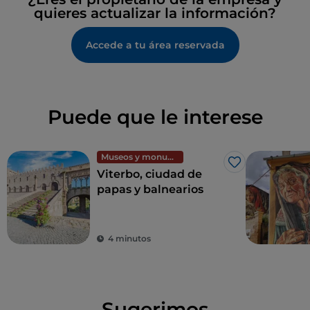
quieres actualizar la información?
Accede a tu área reservada
Puede que le interese
Museos y monumentos
Me gusta
Viterbo, ciudad de
papas y balnearios
4 minutos
Sugerimos