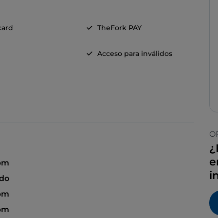
card
TheFork PAY
Acceso para inválidos
O
¿
e
 pm
i
ado
 pm
 pm