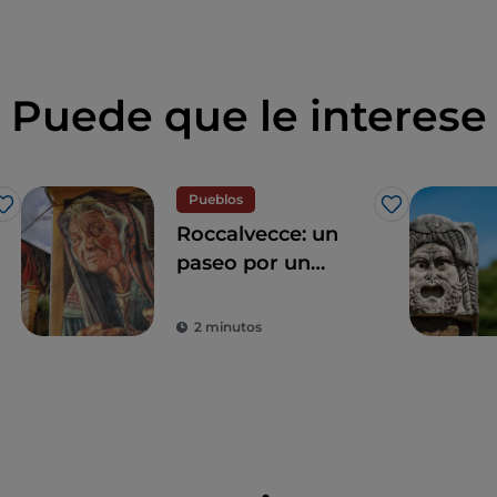
Puede que le interese
Pueblos
Me gusta
Me gusta
Roccalvecce: un
paseo por un
pueblo olvidado al
lado de Roma
2 minutos