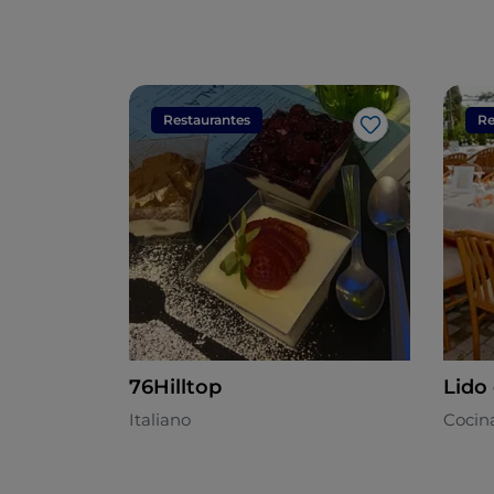
Restaurantes
Re
Me gusta
76Hilltop
Lido 
Italiano
Cocina