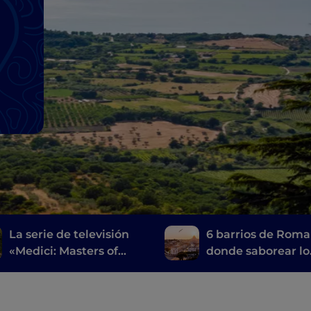
La serie de televisión
6 barrios de Roma
«Medici: Masters of
donde saborear lo
Florence» de Tívoli a
mejor de su
Viterbo
gastronomía típic