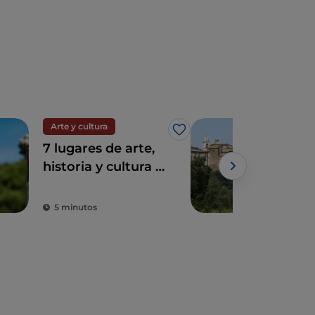
Arte y cultura
Pue
Me gusta
7 lugares de arte,
El 
historia y cultura a
con 
una hora de Roma
5 minutos
2 m