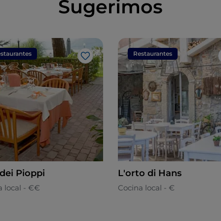
Sugerimos
staurantes
Restaurantes
Me gusta
dei Pioppi
L'orto di Hans
 local - €€
Cocina local - €