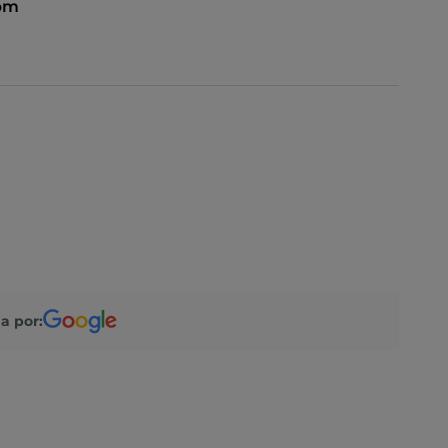
 pm
a por: