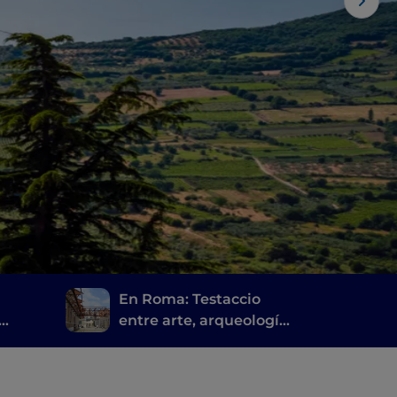
En Roma: Testaccio
entre arte, arqueología
y comida callejera
a
romana