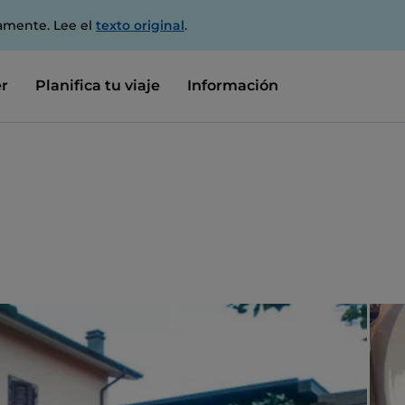
amente. Lee el
texto original
.
r
Planifica tu viaje
Información