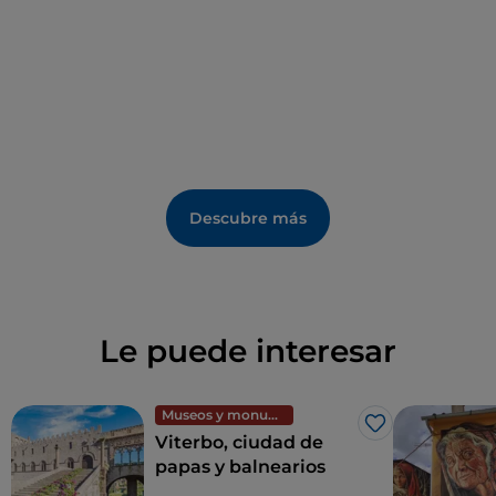
económicas más tradicionales, extendidas y
reconocidas se encuentran las artesanales, como el
arte de la
cerámica y la terracota
.
Descubre más
Le puede interesar
Museos y monumentos
Me gusta
Viterbo, ciudad de
papas y balnearios