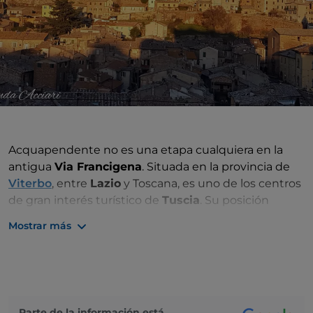
Acquapendente no es una etapa cualquiera en la
antigua
Via Francigena
. Situada en la provincia de
Viterbo
, entre
Lazio
y Toscana, es uno de los centros
de gran interés turístico de
Tuscia
. Su posición
estratégica le permite admirar tanto los tesoros
Mostrar más
locales como llegar rápidamente a Orvieto, el lago
Bolsena, Siena y mucho más.
Nacido alrededor de la
Pieve di Santa Vittoria
entre
los siglos IX y X en correspondencia con la Via
Francigena, el pequeño pueblo se desarrolló
Parte de la información está