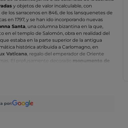
radas
y objetos de valor incalculable, con
 de los sarracenos en 846, de los lansquenetes de
icas en 1797, y se han ido incorporando nuevas
onna Santa
, una columna bizantina en la que,
sto en el templo de Salomón, obra en realidad del
X) que estaba en la parte superior de la antigua
mática histórica atribuida a Carlomagno, en
ux Vaticana
, regalo del emperador de Oriente
gemas. El profusamente decorado
monumento de
órica, la gramática, la perspectiva, la música y la
aiolo
(1493), mientras que el sarcófago de Junio
 a finales del siglo XVI en la confesión de la
Antiguo y el Nuevo Testamento.
a por: