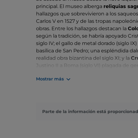
principal. El museo alberga
reliquias sag
hallazgos que sobrevivieron a los saqueos
Carlos V en 1527 y de las tropas napoleón
obras. Entre los hallazgos destacan la
Col
según la tradición, se habría apoyado Cri
siglo IV; el gallo de metal dorado (siglo I
basílica de San Pedro; una espléndida dal
realidad obra bizantina del siglo XI; y la
Cr
Justino II a Roma (siglo VI) plagada de 
Sixto IV
, adornado con las figuras de la ret
Mostrar más
geometría es una
obra maestra
del Poll
Baso, prefecto de Roma en 359, descubierto
basílica, está decorado con escenas del 
Parte de la información está proporcionad