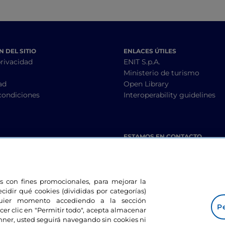
 DEL SITIO
ENLACES ÚTILES
privacidad
ENIT S.p.A.
Ministerio de turismo
ad
Open Library
condiciones
Interoperability guidelines
ESTAMOS EN CONTACTO
les con fines promocionales, para mejorar la
ecidir qué cookies (divididas por categorías)
lquier momento accediendo a la sección
Pe
cer clic en "Permitir todo", acepta almacenar
banner, usted seguirá navegando sin cookies ni