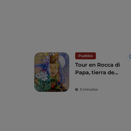
Pueblos
Tour en Rocca di
Papa, tierra de
historia centenaria
y leyendas
3 minutos