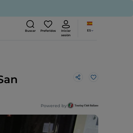
ES
Buscar
Preferidos
Iniciar
sesión
 San
Me gusta
Powered by: