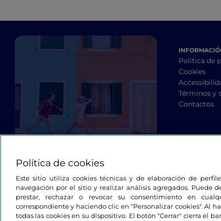
INFORMACIÓN
Política de 
Cookies
Accessibilid
Términos y 
Contactos
Política de cookies
Este sitio utiliza cookies técnicas y de elaboración de perfi
navegación por el sitio y realizar análisis agregados. Puede d
prestar, rechazar o revocar su consentimiento en cua
correspondiente y haciendo clic en "Personalizar cookies". Al ha
todas las cookies en su dispositivo. El botón "Cerrar" cierra el 