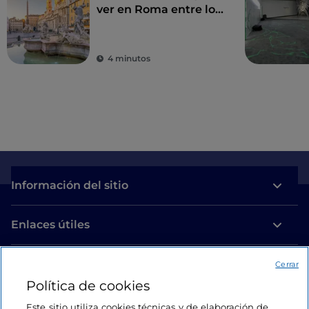
ver en Roma entre lo
sagrado y lo profano
4 minutos
Información del sitio
Enlaces útiles
Acceso
Cerrar
Política de cookies
Estamos en contacto
Este sitio utiliza cookies técnicas y de elaboración de