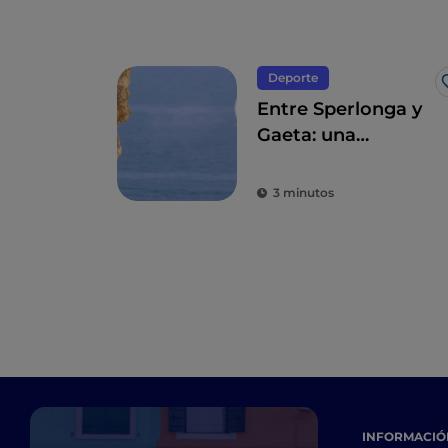
Deporte
Entre Sperlonga y
Gaeta: una
escalada con vistas
al mar
3 minutos
INFORMACIÓN