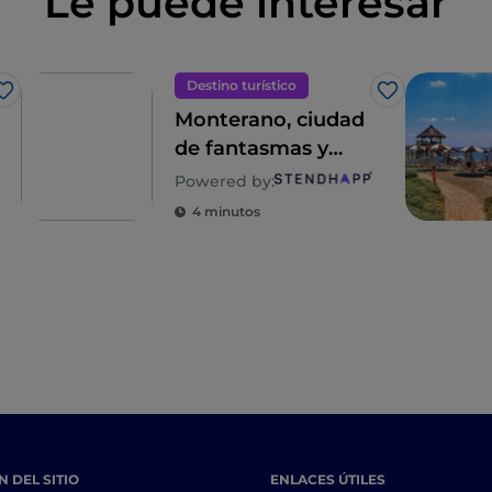
Le puede interesar
Destino turístico
Me gusta
Me gusta
Monterano, ciudad
de fantasmas y
celuloide
Powered by:
4 minutos
 DEL SITIO
ENLACES ÚTILES