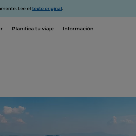
amente. Lee el
texto original
.
r
Planifica tu viaje
Información