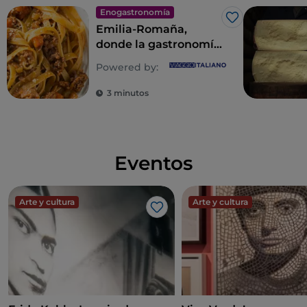
Enogastronomía
Me gusta
Emilia-Romaña,
donde la gastronomía
es un imperio de los
Powered by:
sentidos
3 minutos
Eventos
Arte y cultura
Arte y cultura
Me gusta