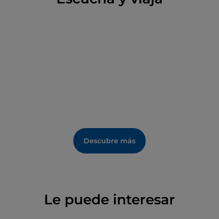
bóvedas de crucería sostenidas por 42 columnas,
que contiene el altar con el arca y los cuerpos de los
santos mártires Crisanto y Daría.
Una preciosa capilla, pintada con frescos por
Marcantonio Franceschini en 1701 y por Luigi Quaini,
alberga el importante tesoro de la basílica, mientras
que en la
sacristía
se conservan varias pinturas,
incluida la
«Asunción de la Virgen» de Tommaso
Laureti y Ludovico Carracci
.
Descubre más
Le puede interesar