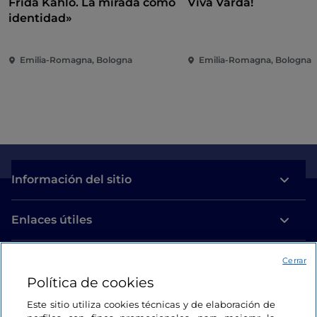
Frida Kahlo. La mirada como
Viva Varda!
identidad»
Emilia-Romagna, Bologna
Emilia-Romagna, Bologna
Información del sitio
Enlaces útiles
Acceso
Cerrar
Política de cookies
Estamos en contacto
Este sitio utiliza cookies técnicas y de elaboración de