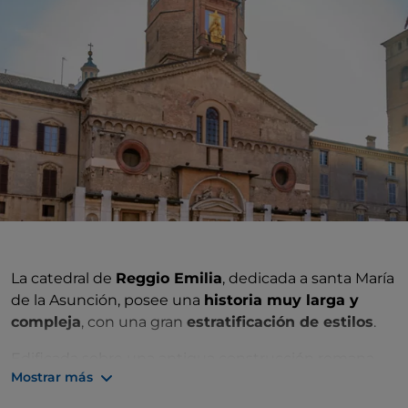
La catedral de
Reggio Emilia
, dedicada a santa María
de la Asunción, posee una
historia muy larga y
compleja
, con una gran
estratificación de estilos
.
Edificada sobre una antigua construcción romana
Mostrar más
alrededor del año 857, ha sufrido varias
transformaciones a lo largo de los siglos. Su
traza