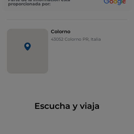
proporcionada por:
la residencia de los Farnesio y luego de los Borbones,
familias que la enriquecieron y decoraron. Las
numerosas intervenciones que se sucedieron dieron
al edificio su forma actual. Su
parque
, al que
Colorno
recientemente se le ha devuelto su esplendor
43052 Colorno PR, Italia
original, es hoy sede de importantes
exposiciones
de arte y eventos al aire libre
.
El edificio alberga la
ALMA
, la
Scuola Internazionale
di Cucina Italiana,
que ofrece cursos de alta
formación en el corazón del
Food Valley
y cerca de
Parma, que en 2015 recibió el título de
Ciudad
Creativa de la Gastronomía de la Unesco
.
A pesar del pequeño tamaño del pueblo, Colorno no
Escucha y viaja
es solo importante por su palacio. Podemos apreciar
los numerosos testimonios de la historia y la cultura
de esta tierra recorriendo las calles del pueblo: la
iglesia de San Liborio, la iglesia de Santa