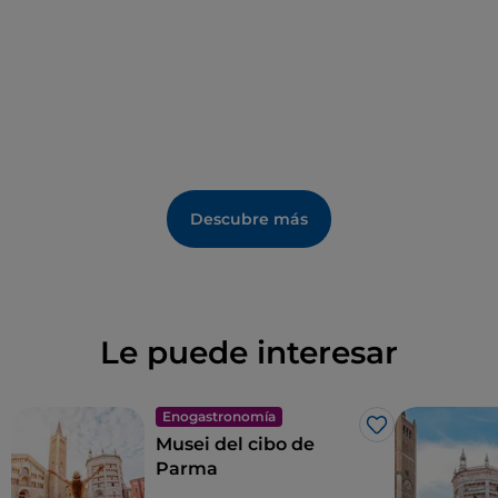
Margherita, de origen gótico, y el Museo
Etnografico della Civiltà Contadina (Museo
Etnográfico de la Cultura Campesina)
son solo
algunas de las joyas que enriquecen este pueblo
situado a lo largo de la
Strada del Culatello di
Zibello
.
Descubre más
Le puede interesar
Enogastronomía
Me gusta
Musei del cibo de
Parma