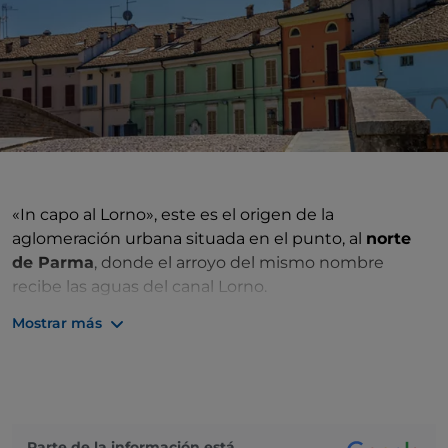
«In capo al Lorno», este es el origen de la
aglomeración urbana situada en el punto, al
norte
de Parma
, donde el arroyo del mismo nombre
recibe las aguas del canal Lorno.
Mostrar más
La
Reggia Ducale (Palacio Ducal)
, situada cerca de
uno de los dos puentes y con vistas a la plaza
principal, domina el pueblo con su majestuosa
elegancia. La antigua fortaleza del siglo XIV,
transformada en residencia nobiliaria por la condesa
Barbara de Sanverino, se convirtió con el tiempo en
Parte de la información está