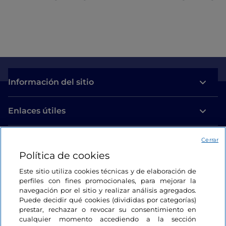
principios del siglo XX en estilo neorrománico y
neogótico. Una parada que, sin duda, no debes
perderte.
Información del sitio
Enlaces útiles
Acceso
Cerrar
Política de cookies
Estamos en contacto
Este sitio utiliza cookies técnicas y de elaboración de
perfiles con fines promocionales, para mejorar la
navegación por el sitio y realizar análisis agregados.
Puede decidir qué cookies (divididas por categorías)
prestar, rechazar o revocar su consentimiento en
cualquier momento accediendo a la sección