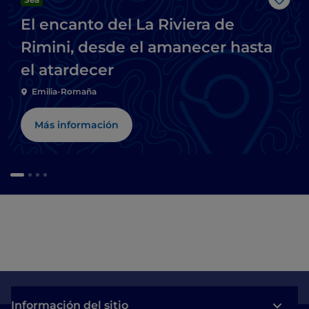
Me g
El encanto del La Riviera de
Rimini, desde el amanecer hasta
el atardecer
Emilia-Romaña
Más información
Información del sitio