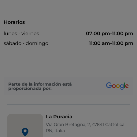
Visa
Acceso para inválidos
Horarios
Se admiten animales
lunes - viernes
07:00 pm-11:00 pm
Cena con espectáculo
sábado - domingo
11:00 am-11:00 pm
Se habla alemán
Se habla inglés
Menú infantil
Parte de la información está
proporcionada por:
La Puracia
Via Gran Bretagna, 2, 47841 Cattolica
RN, Italia