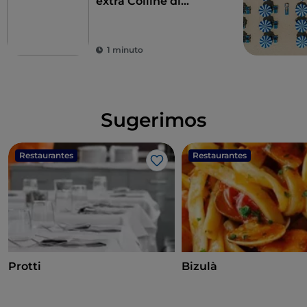
extra Colline di
Romagna DOP
1 minuto
Sugerimos
Restaurantes
Restaurantes
Me gusta
Protti
Bizulà