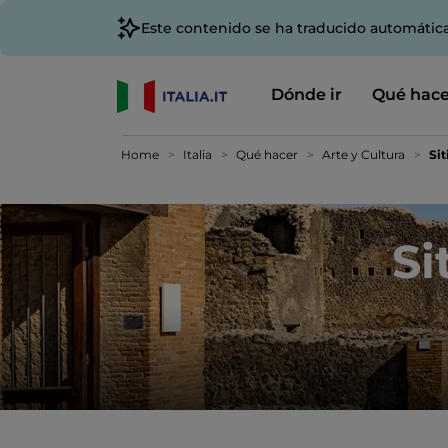
Este contenido se ha traducido automátic
Dónde ir
Qué hace
Home
Italia
Qué hacer
Arte y Cultura
Si
Si