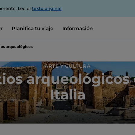
amente. Lee el
texto original
.
r
Planifica tu viaje
Información
tios arqueológicos
ARTE Y CULTURA
tios arqueológicos
Italia