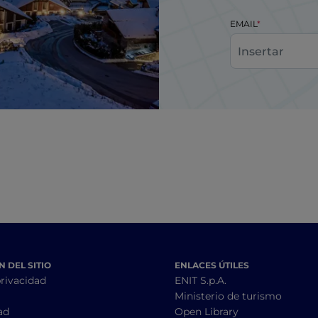
EMAIL
 DEL SITIO
ENLACES ÚTILES
privacidad
ENIT S.p.A.
Ministerio de turismo
ad
Open Library