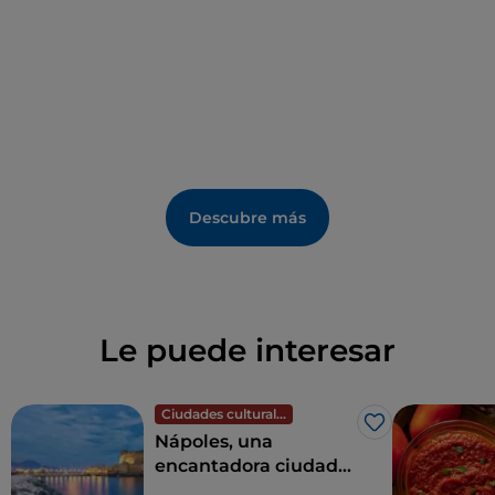
teatro San Carlo
hasta 1952, años después de la
realización del proyecto, debido a la Segunda Guerra
Mundial. El primer espectáculo fue Aida, de
Giuseppe Verdi, que abrió un ciclo de
representaciones operísticas de gran prestigio.
Cerrada al público en 1980, fue reconstruida a partir
de 1990 por el propio De Luca, para reabrir sus
puertas en 2001 con formas y estilos simplificados y
Descubre más
actualizados. Desde su reapertura, la instalación ha
acogido a
artistas internacionales
de la talla de
Bob
Dylan, Sting y Andrea Bocelli
, entre otros.
Le puede interesar
Ciudades culturales
Me gusta
Nápoles, una
encantadora ciudad
de mar y cultura