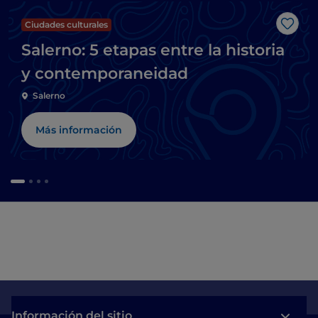
Ciudades culturales
Me g
Salerno: 5 etapas entre la historia
y contemporaneidad
Salerno
Más información
Información del sitio