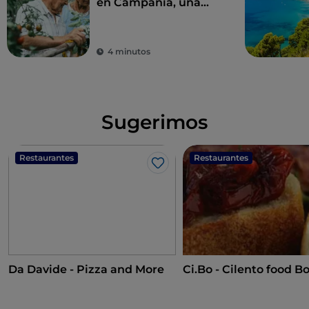
en Campania, una
combinación perfecta
de eco-sostenibilidad
y sabor
4 minutos
Sugerimos
Restaurantes
Restaurantes
Me gusta
Da Davide - Pizza and More
Ci.Bo - Cilento food B