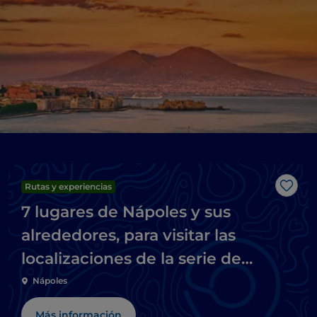
Rutas y experiencias
Me g
7 lugares de Nápoles y sus
alrededores, para visitar las
localizaciones de la serie de
televisión Mare fuori
Nápoles
Más información