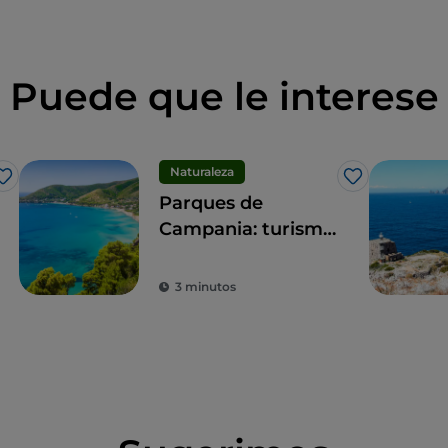
Puede que le interese
Naturaleza
Me gusta
Me gusta
Parques de
Campania: turismo
sostenible en las
zonas protegidas
3 minutos
de la región