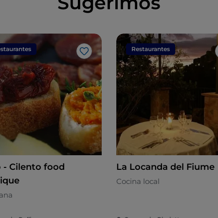
Sugerimos
staurantes
Restaurantes
Me gusta
 - Cilento food
La Locanda del Fiume
ique
Cocina local
tana