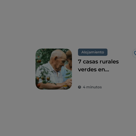
Alojamiento
7 casas rurales
verdes en
Campania, una
combinación
4 minutos
perfecta de eco-
sostenibilidad y
sabor