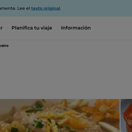
amente. Lee el
texto original
.
r
Planifica tu viaje
Información
Teatro