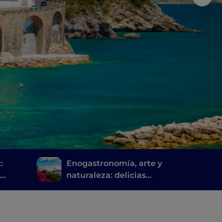
:
Enogastronomía, arte y
a
naturaleza: delicias
s
sorrentinas