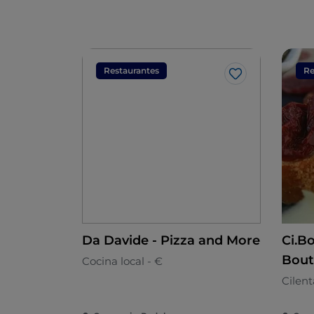
Restaurantes
Re
Me gusta
Da Davide - Pizza and More
Ci.Bo
Bout
Cocina local - €
Cilen