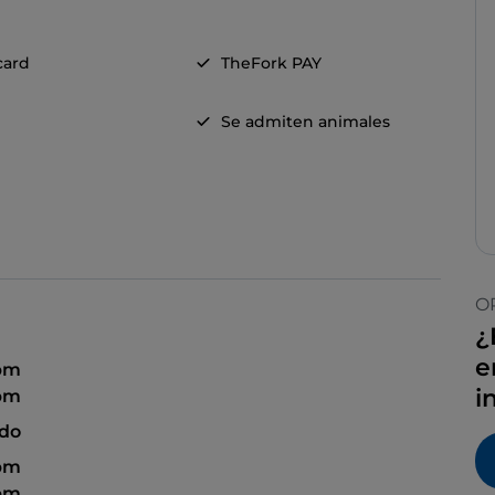
card
TheFork PAY
Se admiten animales
O
¿
e
 pm
i
 pm
ado
 pm
 pm