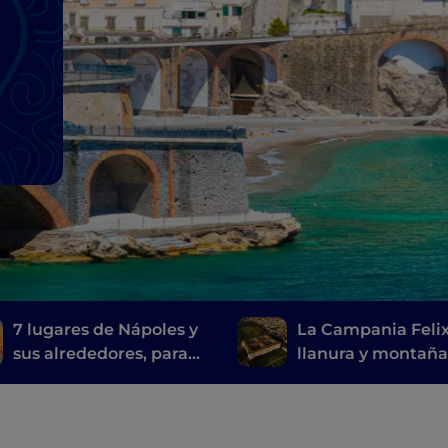
7 lugares de Nápoles y
La Campania Felix
sus alrededores, para
llanura y montañ
visitar las
entre Caserta y su
localizaciones de la
alrededores
serie de televisión Mare