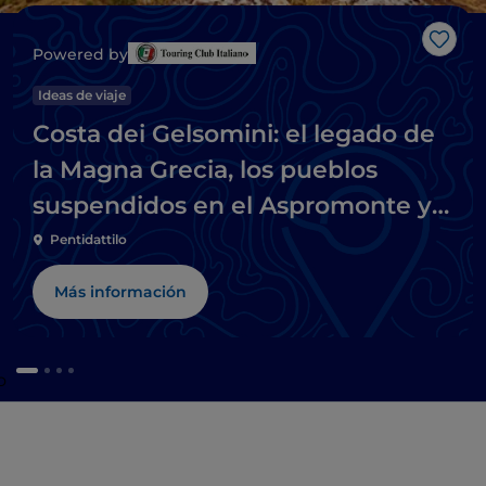
Me g
Powered by
Ideas de viaje
Costa dei Gelsomini: el legado de
la Magna Grecia, los pueblos
suspendidos en el Aspromonte y
las playas del mar Jónico
Pentidattilo
Más información
o