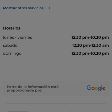
Mesas de exterior
Mostrar otros servicios
Aparcamiento
Mastercard
Horarios
Google Pay
lunes - viernes
12:30 pm-10:30 pm
Se habla inglés
sábado
12:30 pm-12:30 am
Bancomat
domingo
12:30 pm-10:30 pm
Para llevar
Baño para inválidos
Acceso para inválidos
Parte de la información está
proporcionada por: