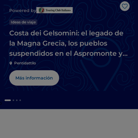
Me g
Powered by
Ideas de viaje
Costa dei Gelsomini: el legado de
la Magna Grecia, los pueblos
suspendidos en el Aspromonte y
las playas del mar Jónico
Pentidattilo
Más información
o