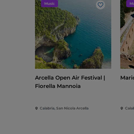
Music
Mu
Me gusta
Arcella Open Air Festival |
Mari
Fiorella Mannoia
Calabria, San Nicola Arcella
Calab