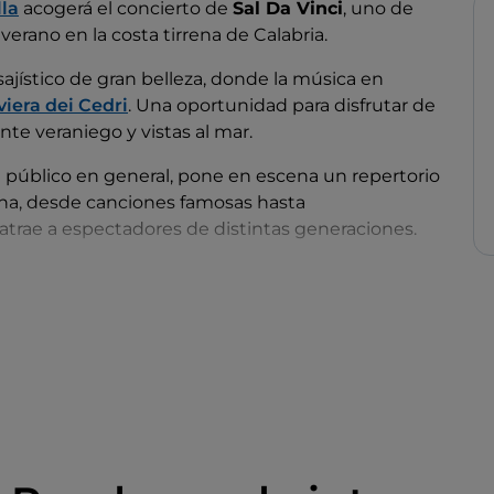
lla
acogerá el concierto de
Sal Da Vinci
, uno de
erano en la costa tirrena de Calabria.
sajístico de gran belleza, donde la música en
viera dei Cedri
. Una oportunidad para disfrutar de
nte veraniego y vistas al mar.
el público en general, pone en escena un repertorio
iana, desde canciones famosas hasta
trae a espectadores de distintas generaciones.
l
Arcella Open Air Festival
y contribuye a
la zona.