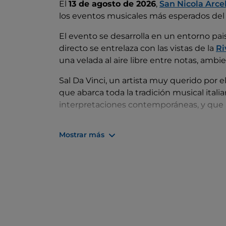
El
13 de agosto de 2026
,
San Nicola Arce
los eventos musicales más esperados del v
El evento se desarrolla en un entorno pai
directo se entrelaza con las vistas de la
Ri
una velada al aire libre entre notas, ambie
Sal Da Vinci, un artista muy querido por 
que abarca toda la tradición musical ital
interpretaciones contemporáneas, y que a
El concierto forma parte del programa de
Mostrar más
enriquecer la oferta cultural de verano de 