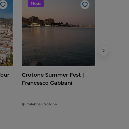
Music
Evento
Me gusta
Me gusta
Tour
Crotone Summer Fest |
Cleto Fes
Francesco Gabbani
Calabria, Crotone
Calabria, C