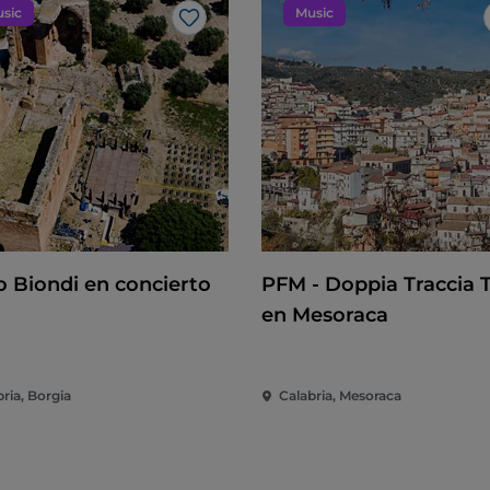
sic
Music
Me gusta
o Biondi en concierto
PFM - Doppia Traccia 
en Mesoraca
ria, Borgia
Calabria, Mesoraca