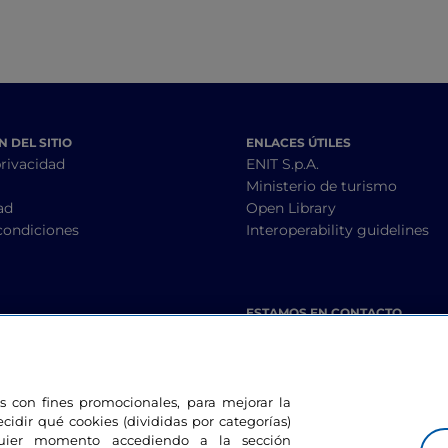
 DEL SITIO
ENLACES ÚTILES
privacidad
ENIT S.p.A.
Ministerio de turismo
ad
Open Library
condiciones
Interoperability guidelines
ESTAMOS EN CONTACTO
les con fines promocionales, para mejorar la
ecidir qué cookies (divididas por categorías)
lquier momento accediendo a la sección