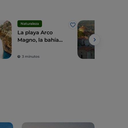
Naturaleza
Espi
Me gusta
La playa Arco
Un i
Magno, la bahía
000
secreta amada por
desc
Eneas
Mon
3 minutos
3 m
Bor