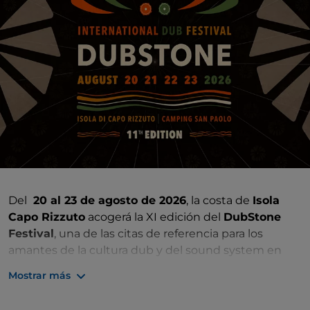
Del
20 al 23 de agosto de 2026
, la costa de
Isola
Capo Rizzuto
acogerá la XI edición del
DubStone
Festival
, una de las citas de referencia para los
amantes de la cultura dub y del sound system en
Italia.
Mostrar más
Durante cuatro días y cuatro noches, el
Camping