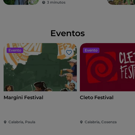
3 minutos
de encuentro y participación, donde la cultura del
«sound system» se vive en todas sus formas.
Eventos
Evento
Evento
Me gusta
Margini Festival
Cleto Festival
Calabria, Paula
Calabria, Cosenza