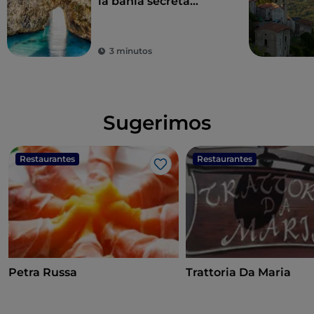
la bahía secreta
amada por Eneas
3 minutos
Sugerimos
Restaurantes
Restaurantes
Me gusta
Petra Russa
Trattoria Da Maria