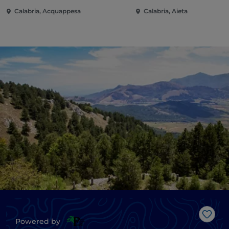
Calabria, Acquappesa
Calabria, Aieta
Me g
Powered by