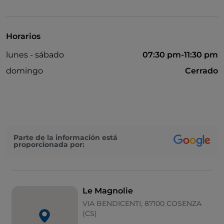
Baño para inválidos
Bancomat
Horarios
Cocktail
lunes - sábado
07:30 pm-11:30 pm
Google Pay
domingo
Cerrado
Aparcamiento
Zona de fumadores
Mesas de exterior
Visa
Parte de la información está
proporcionada por:
Wi-Fi
Mastercard
Menú infantil
Le Magnolie
VIA BENDICENTI, 87100 COSENZA
Se habla inglés
(CS)
Se habla francés