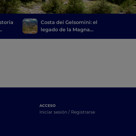
storia
Costa dei Gelsomini: el
legado de la Magna
el
Grecia, los pueblos
suspendidos en el
Aspromonte y las
playas del mar Jónico
ACCESO
Iniciar sesión / Registrarse