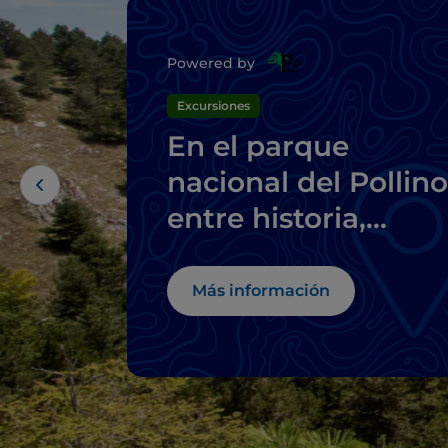
Powered by
Excursiones
En el parque
nacional del Pollino
entre historia,
lugares místicos y
pueblos
Más información
encaramados a las
rocas