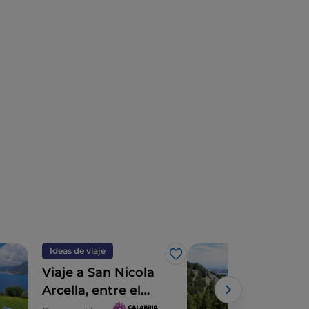
Ideas de viaje
Natu
Me gusta
Viaje a San Nicola
Par
Arcella, entre el
de l
pueblo y el mar