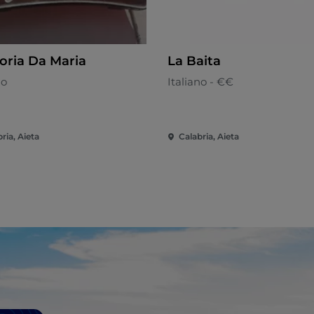
toria Da Maria
La Baita
no
Italiano - €€
ria, Aieta
Calabria, Aieta