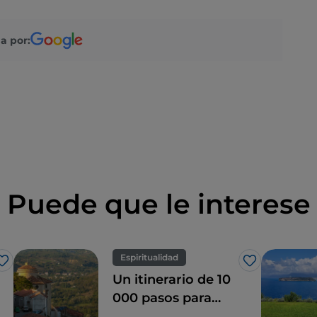
a por:
Puede que le interese
Espiritualidad
Me gusta
Me gusta
Un itinerario de 10
000 pasos para
descubrir el Sacro