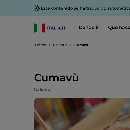
Este contenido se ha traducido automátic
Dónde ir
Qué hace
Home
Calabria
Cumavù
Cumavù
Italiano