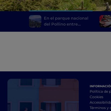
En el parque nacional
del Pollino entre
historia, lugares
místicos y pueblos
encaramados a las
rocas
INFORMACIÓN
Política de 
Cookies
Accessibilid
Términos y 