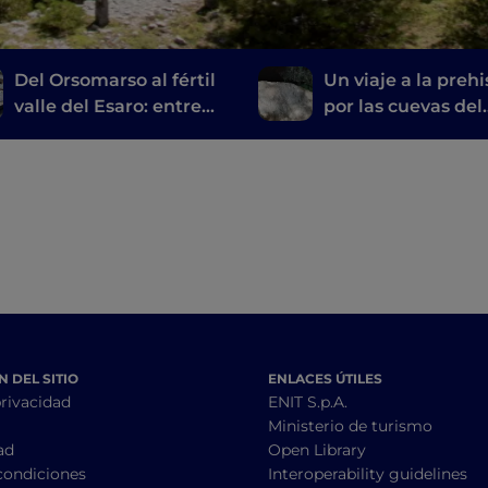
Del Orsomarso al fértil
Un viaje a la prehi
valle del Esaro: entre
por las cuevas del
bodegas y talleres
parque nacional d
artesanales
Pollino
 DEL SITIO
ENLACES ÚTILES
privacidad
ENIT S.p.A.
Ministerio de turismo
ad
Open Library
condiciones
Interoperability guidelines