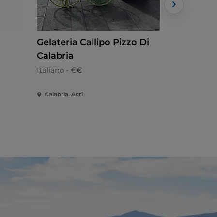
Gelateria Callipo Pizzo Di
Il Borgo 
Calabria
Mediterrán
Italiano - €€
Calabria, Acri
Calabria, 