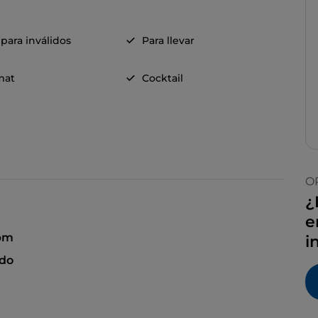
para inválidos
Para llevar
mat
Cocktail
O
¿
e
 pm
i
ado