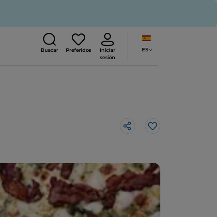
ES
Buscar
Preferidos
Iniciar
sesión
Me gusta