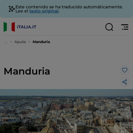
Este contenido se ha traducido automáticamente.
Lee el
texto original
.
...
Apulia
Manduria
Manduria
Me 