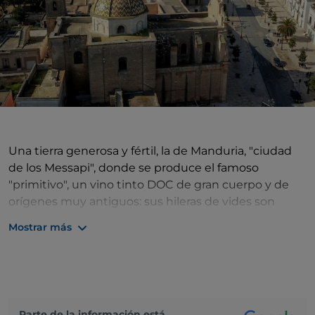
Una tierra generosa y fértil, la de Manduria, "ciudad
de los Messapi", donde se produce el famoso
"primitivo", un vino tinto DOC de gran cuerpo y de
orígenes muy antiguos: sus hileras de vides son
líneas elegantes que embellecen aún más el paisaje
Mostrar más
que rodea el pueblo, y su sabor agradable y
aterciopelado lo ha hecho famoso más allá de las
fronteras nacionales. Ciudad de sabores tradicionales
e historia, Manduria es también una ciudad de mar,
que siempre ha influido en la vida del pueblo y se ha
Parte de la información está