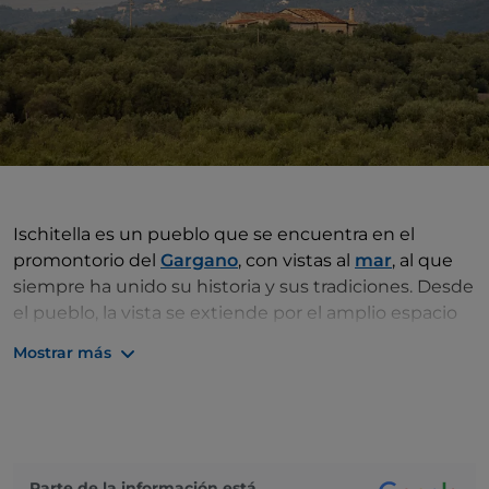
Ischitella es un pueblo que se encuentra en el
promontorio del
Gargano
, con vistas al
mar
, al que
siempre ha unido su historia y sus tradiciones. Desde
el pueblo, la vista se extiende por el amplio espacio
abierto del mar, tocando las
islas Tremiti
e incluso
Mostrar más
llegando a la costa croata. El pueblo, en su parte más
histórica, está como dividido en dos: mientras que el
barrio de Terra Vecchia cuenta con calles estrechas y
casas adosadas que recuerdan el pasado medieval, el
barrio de Rione Ponte retoma el estilo del siglo XVIII,
Parte de la información está