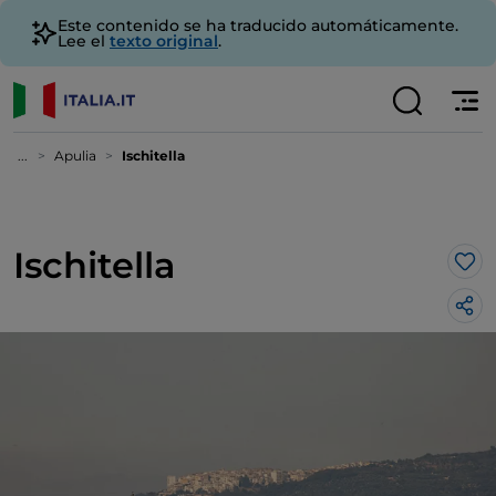
Este contenido se ha traducido automáticamente.
Lee el
texto original
.
...
Apulia
Ischitella
Ischitella
Me 