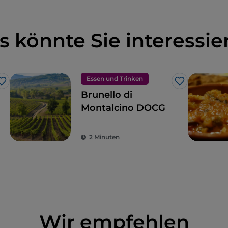
s könnte Sie interessie
Essen und Trinken
Like
Like
Brunello di
Montalcino DOCG
2 Minuten
Wir empfehlen