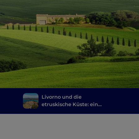
Livorno und die
etruskische Küste: eine
ne,
Reise zwischen
Geschichte, Wein und
um
gutem Essen