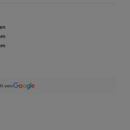
sen
 pm
 pm
lt von: