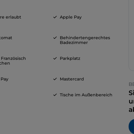
re erlaubt
Apple Pay
tomat
Behindertengerechtes
Badezimmer
 Französisch
Parkplatz
chen
 Pay
Mastercard
B
S
Tische im Außenbereich
u
a