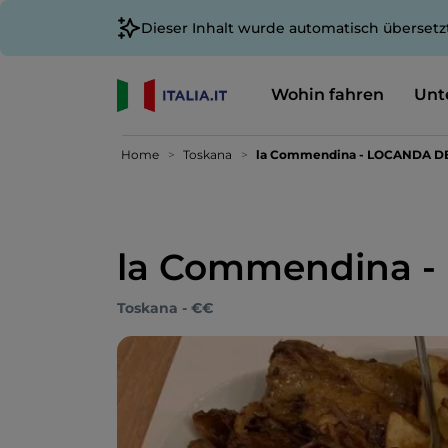
Dieser Inhalt wurde automatisch übersetz
Wohin fahren
Unt
Home
Toskana
la Commendina - LOCANDA 
la Commendina 
Toskana - €€