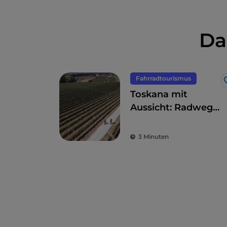
Da
Fahrradtourismus
Toskana mit
Aussicht: Radwege
mit
atemberaubenden
3 Minuten
Ausblicken