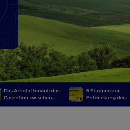
Das Arnotal hinauf: das
6 Etappen zur
Casentino zwischen
Entdeckung der
unberührter Natur,
toskanischen Wei
mittelalterlichen
vom Brunello di
Schlössern und
Montalcino bis z
spirituellen Orten
Chianti