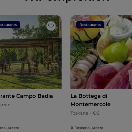
staurants
Restaurants
Like
orante Campo Badia
La Bottega di
Montemercole
erran
Toskana - €€
ana, Arezzo
Toscana, Arezzo