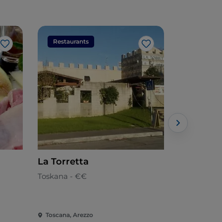
Restaurants
Restaura
Like
Like
La Torretta
Ristoran
Toskana - €€
Toskana
Toscana, Arezzo
Toscana, Ar