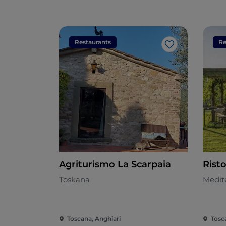
Restaurants
Re
Like
Agriturismo La Scarpaia
Rist
Toskana
Medit
Toscana, Anghiari
Tosc