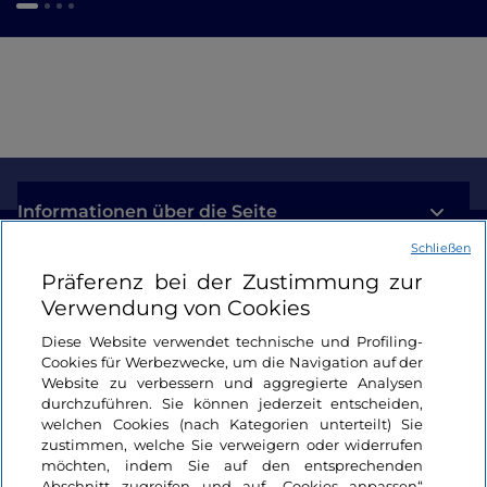
Informationen über die Seite
Schließen
Nützliche Links
Präferenz bei der Zustimmung zur
Verwendung von Cookies
Login
Diese Website verwendet technische und Profiling-
Cookies für Werbezwecke, um die Navigation auf der
Bleiben wir in Kontakt
Website zu verbessern und aggregierte Analysen
durchzuführen. Sie können jederzeit entscheiden,
welchen Cookies (nach Kategorien unterteilt) Sie
zustimmen, welche Sie verweigern oder widerrufen
möchten, indem Sie auf den entsprechenden
Abschnitt zugreifen und auf „Cookies anpassen“