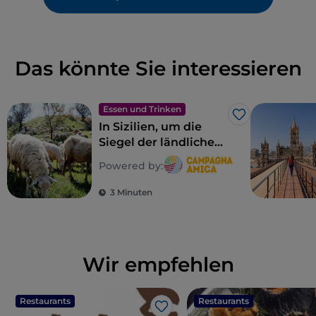
Das könnte Sie interessieren
Essen und Trinken
Like
In Sizilien, um die
Siegel der ländlichen
Biodiversität zu
Powered by:
entdecken
3 Minuten
Wir empfehlen
Restaurants
Restaurants
Like