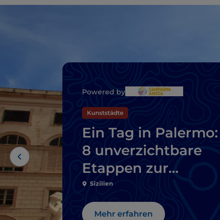
Powered by
Kunststädte
Ein Tag in Palermo:
8 unverzichtbare
Etappen zur
Erkundung der
Sizilien
Stadt
Mehr erfahren