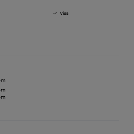
o
Visa
 pm
 pm
 pm