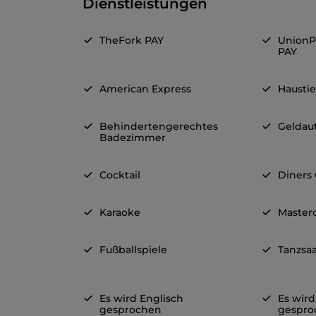
Dienstleistungen
TheFork PAY
UnionP
PAY
American Express
Haustie
Behindertengerechtes
Geldau
Badezimmer
Cocktail
Diners
Karaoke
Master
Fußballspiele
Tanzsaa
Es wird Englisch
Es wir
gesprochen
gespro