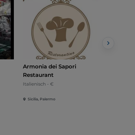
Armonia dei Sapori
Bocum
Restaurant
Italienisch
Italienisch - €
Sicilia, Palermo
Sicilia, Pal