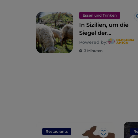
Essen und Trinken
In Sizilien, um die
Siegel der
ländlichen
Powered by:
Biodiversität zu
3 Minuten
entdecken
Restaurants
Re
Like