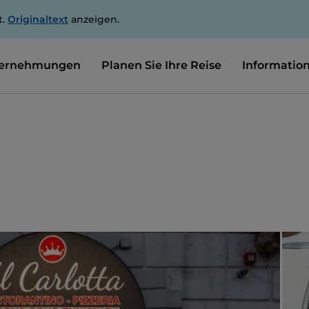
t.
Originaltext
anzeigen.
ernehmungen
Planen Sie Ihre Reise
Informatio