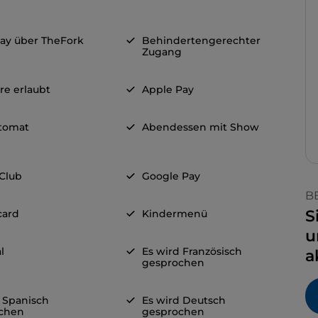
ay über TheFork
Behindertengerechter
Zugang
re erlaubt
Apple Pay
tomat
Abendessen mit Show
 Club
Google Pay
B
S
card
Kindermenü
u
l
Es wird Französisch
a
gesprochen
d Spanisch
Es wird Deutsch
chen
gesprochen