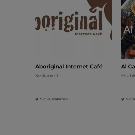
Aboriginal Internet Café
Al C
Sizilianisch
Fisch
Sicilia, Palermo
Sicil