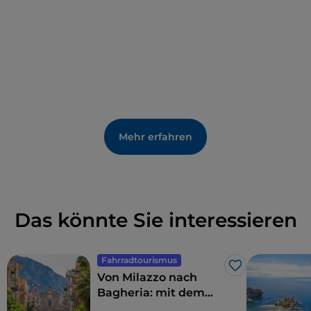
war. Die andere Kirche ist die von
San Martino
,
deren Gründungsdatum schwer zu bestimmen ist.
Auffallend ist der prächtige Glockenturm, der sie
flankiert. Er zeichnet sich durch die Verwendung
lokaler Materialien (insbesondere Vulkangestein) im
Dienste einer typisch normannischen
Architektursprache aus. Es gibt auch ein
archäologisches
Museum
mit Funden aus der
Mehr erfahren
Umgebung, aber verpassen Sie nicht das
Museo
dell'Opera dei Pupi
mit seiner Sammlung von
36 Puppen der catanesischen Schule vom Ende des
19. und Anfang des 20. Jahrhunderts.
Das könnte Sie interessieren
Fahrradtourismus
Like
Von Milazzo nach
Bagheria: mit dem
Fahrrad entlang der