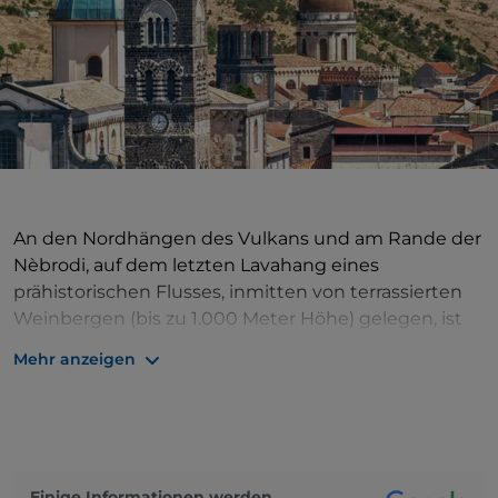
An den Nordhängen des Vulkans und am Rande der
Nèbrodi, auf dem letzten Lavahang eines
prähistorischen Flusses, inmitten von terrassierten
Weinbergen (bis zu 1.000 Meter Höhe) gelegen, ist
Randazzo die dem Hauptkrater des Ätna am
Mehr anzeigen
nächsten gelegene Stadt. Byzantinisch in der
Gründung, schwäbisch und mittelalterlich in der
Seele, mit noch sichtbaren Mauerresten in der Nähe
der Porta Aragonese, besitzt sie drei bedeutende
Kirchen. Sie sind das Wahrzeichen der drei
Einige Informationen werden