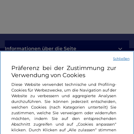
Informationen über die Seite
Schließen
Nützliche Links
Präferenz bei der Zustimmung zur
Verwendung von Cookies
Login
Diese Website verwendet technische und Profiling-
Cookies für Werbezwecke, um die Navigation auf der
Bleiben wir in Kontakt
Website zu verbessern und aggregierte Analysen
durchzuführen. Sie können jederzeit entscheiden,
welchen Cookies (nach Kategorien unterteilt) Sie
zustimmen, welche Sie verweigern oder widerrufen
möchten, indem Sie auf den entsprechenden
Abschnitt zugreifen und auf „Cookies anpassen“
klicken. Durch Klicken auf „Alle zulassen“ stimmen