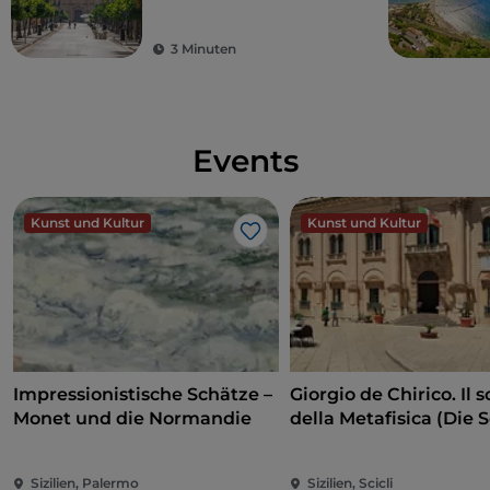
Nordküste Siziliens
3 Minuten
Events
Kunst und Kultur
Kunst und Kultur
Like
Impressionistische Schätze –
Giorgio de Chirico. Il s
Monet und die Normandie
della Metafisica (Die 
der Metaphysik)
Sizilien, Palermo
Sizilien, Scicli