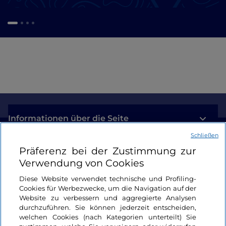
Informationen über die Seite
Schließen
Nützliche Links
Präferenz bei der Zustimmung zur
Verwendung von Cookies
Login
Diese Website verwendet technische und Profiling-
Cookies für Werbezwecke, um die Navigation auf der
Bleiben wir in Kontakt
Website zu verbessern und aggregierte Analysen
durchzuführen. Sie können jederzeit entscheiden,
welchen Cookies (nach Kategorien unterteilt) Sie