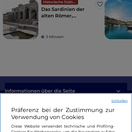
Historische Stätten
Like
Das Sardinien der
alten Römer,
Amphitheater und
antike Kolonien
3 Minuten
Informationen über die Seite
Schließen
Nützliche Links
Präferenz bei der Zustimmung zur
Verwendung von Cookies
Login
Diese Website verwendet technische und Profiling-
Cookies für Werbezwecke, um die Navigation auf der