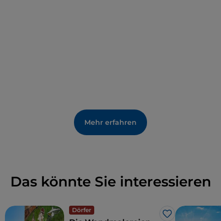
beteiligt war. In seinen letzten Jahren hat der
Künstler persönlich zur Auswahl der Räume und
ihrer Umgestaltung beigetragen. Für sie, die
immer im Kontakt mit Menschen gearbeitet hat,
um die Begegnung zwischen ihnen zu fördern,
konnte es keinen geeigneteren Ort geben als
einen ehemaligen Bahnhof, der auf den
Menschen zugeschnitten ist, ein Ort des
Aufbruchs und der Ankunft, des Wartens und der
gemeinsamen Reisen.
Mehr erfahren
Das könnte Sie interessieren
Dörfer
Like