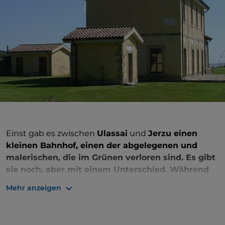
Einst gab es zwischen
Ulassai
und
Jerzu einen
kleinen Bahnhof, einen der abgelegenen und
malerischen, die im Grünen verloren sind. Es gibt
sie noch, aber mit einem Unterschied. Während
früher der Zug aus Gairo hier Halt machte,
Mehr anzeigen
kommen heute Liebhaber zeitgenössischer Kunst
aus der ganzen Welt hierher. Ja, denn 2006
wurde der ehemalige Bahnhof von Jerzu offiziell