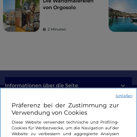
Die Wandmalereien
von Orgosolo
2 Minuten
Informationen über die Seite
Schließen
Nützliche Links
Präferenz bei der Zustimmung zur
Verwendung von Cookies
Login
Diese Website verwendet technische und Profiling-
Cookies für Werbezwecke, um die Navigation auf der
Bleiben wir in Kontakt
Website zu verbessern und aggregierte Analysen