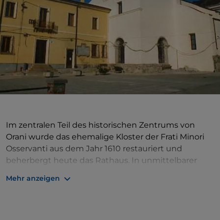
Im zentralen Teil des historischen Zentrums von
Orani wurde das ehemalige Kloster der Frati Minori
Osservanti aus dem Jahr 1610 restauriert und
beherbergt heute das Rathaus. In unmittelbarer
Nähe befinden sich zahlreiche Gebäude von großem
Mehr anzeigen
historischem Wert. Angrenzend an das Kloster
befindet sich die Kirche San Giovanni Battista, die
mit einem bemerkenswert schönen Chor, einer
wertvollen Orgel und einer schönen, sorgfältig