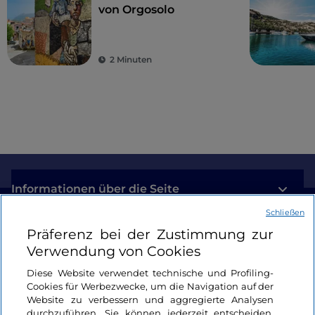
von Orgosolo
2 Minuten
Informationen über die Seite
Schließen
Nützliche Links
Präferenz bei der Zustimmung zur
Verwendung von Cookies
Login
Diese Website verwendet technische und Profiling-
Cookies für Werbezwecke, um die Navigation auf der
Bleiben wir in Kontakt
Website zu verbessern und aggregierte Analysen
durchzuführen. Sie können jederzeit entscheiden,