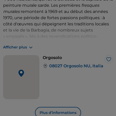
peinture murale sarde. Les premières
fresques
murales
remontent à 1969 et au début des années
1970, une période de fortes passions politiques : à
côté d'œuvres qui dépeignent les traditions locales
et la vie de la Barbagia, de nombreux sujets
« engagés », liés à des revendications politico-
sociales, apparaissent. Le village est encore
Afficher plus
aujourd'hui une galerie d'art à ciel ouvert, avec
150 peintures
d'artistes confirmés et sans
Orgosolo
attribution certaine, réalisées dans des styles très
J’a
08027 Orgosolo NU, Italia
différents.
Cela semble incroyable, mais l'art contemporain en
Barbagia, terre de bergers liée à des traditions très
anciennes, ne s'épuise pas dans cette floraison de
street
art. Il vaut la peine de visiter
Fonni
,
dans la
Barbagia d'Ollolai,
au pied du Gennargentu : on y
arrive en faisant un détour vers l'ouest, à une dizaine
de kilomètres au sud d'Orgosolo. Ici aussi, les
Plus d’informations