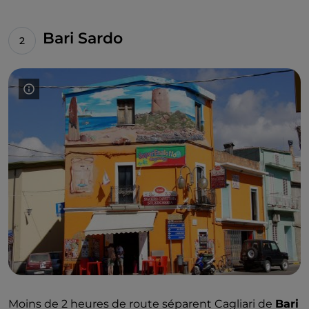
muralistes. Le
street art
est le protagoniste de
nombreux autres quartiers, par exemple dans le
Bari Sardo
quartier universitaire d'
Is Mirrionis
et dans la localité
de
Pirri
, où les
peintures murales
ont transformé
l'aspect de l'ancien marché municipal, aujourd'hui
centre de rencontre
EXMÈ
. Une autre petite galerie
à ciel ouvert, avec
des peintures murales
et diverses
œuvres pour animer les murs et les piliers de béton
gris, est la
Galerie du sel
:
elle s'étend le long de la
via
del Sale
, une courte piste cyclable qui relie le quai
Ichnusa à l'entrée principale du
parc naturel
régional Molentargius-Saline
en passant au pied de
la colline de Bonaria. Le parcours longe le
stade
Amsicora
, théâtre du championnat remporté par
Cagliari en 1970, où une fresque murale géante
représentant le légendaire champion Gigi Riva est
apparue en 2023. C'est l'œuvre de
Giorgio Casu
, un
artiste originaire de San Gavino Monreale : l'un des
Moins de 2 heures de route séparent Cagliari de
Bari