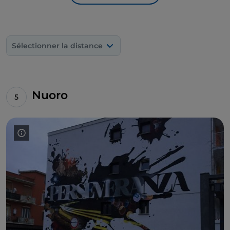
maisons sont recouvertes de fresques, moins
nombreuses mais nettement plus homogènes sur
le plan stylistique et thématique que celles
d'Orgosolo. Elles ont été réalisées depuis 2001 pour
Sélectionner la distance
témoigner des activités traditionnelles et de la
culture du village, de la filature de la laine à la passion
pour les chevaux, par
Angelo
Pilloni, un artiste de
San Sperate.
Nuoro
À l'ouest d'Orgosolo,
Orani
est une autre destination
importante pour les amateurs d'art contemporain.
C'est ici que naquit le grand
sculpteur Costantino
Nivola
(1911-1988), qui s'établit aux États-Unis,
enseigna aux universités de Harvard et de Berkeley
et partagea son atelier avec Le Corbusier. En bordure
du village, vous pouvez visiter le
musée Nivola
,
qui
abrite la collection la plus riche et la plus
représentative de ses œuvres, mais le signe de
Nivola est également reconnaissable sur la façade de
l'
église Nostra Signora d'Itria
.
Mario Delitala
(1887-