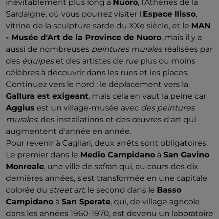
inévitablement plus long à
Nuoro
, l'Athènes de la
Sardaigne, où vous pourrez visiter l'
Espace Ilisso
,
vitrine de la sculpture sarde du XXe siècle, et le
MAN
- Musée d'Art de la Province de Nuoro
, mais il y a
aussi de nombreuses
peintures murales
réalisées par
des
équipes
et des artistes de
rue
plus ou moins
célèbres à découvrir dans les rues et les places.
Continuez vers le nord : le déplacement vers la
Gallura est exigeant
, mais cela en vaut la peine car
Aggius
est un village-musée avec
des peintures
murales
, des installations et des œuvres d'art qui
augmentent d'année en année.
Pour revenir à Cagliari, deux arrêts sont obligatoires.
Le premier dans le
Medio Campidano
à
San Gavino
Monreale
, une ville de safran qui, au cours des dix
dernières années, s'est transformée en une capitale
colorée du
street art
, le second dans le
Basso
Campidano
à
San Sperate
, qui, de village agricole
dans les années 1960-1970, est devenu un laboratoire