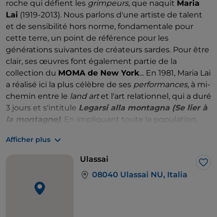
roche qui défient les
grimpeurs
, que naquit
Maria
Lai
(1919-2013). Nous parlons d'une artiste de talent
et de sensibilité hors norme, fondamentale pour
cette terre, un point de référence pour les
générations suivantes de créateurs sardes. Pour être
clair, ses œuvres font également partie de la
collection du
MOMA de New York
... En 1981, Maria Lai
a réalisé ici la plus célèbre de ses
performances
, à mi-
chemin entre le
land art
et l'art relationnel, qui a duré
3 jours et s'intitule
Legarsi alla montagna (Se lier à
la montagne)
. En impliquant toute la population,
elle a réussi à relier chaque rue et chaque maison du
Afficher plus
village en utilisant environ 27 km de rubans de tissu
bleu clair. Des télévisions, des journalistes et des
Ulassai
critiques de renom sont arrivés à Ulassai, et depuis
J’a
08040 Ulassai NU, Italia
lors, ce village isolé apparaît sur la carte
internationale des lieux d'art. Cette expérience a
laissé en héritage un
parcours muséal en plein air
,
avec des œuvres de Lai elle-même et d'autres