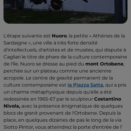
1990), peintre et surtout graveur de grande
renommée et talent, innovateur de l'art sarde, était
également originaire d'Orani. Ses xylographies et
autres gravures rassemblées dans la
collection
xylographique Mario Delitala sont à découvrir
L'étape suivante est
Nuoro
, la petite « Athènes de la
absolument
.
Sardaigne », une ville à très forte densité
d'intellectuels, d'artistes et de musées, qui dispute à
Cagliari le titre de phare de la culture contemporaine
de l'île. Nuoro se dresse au pied du
mont Ortobene
,
perchée sur un plateau comme une ancienne
acropole. Le centre de gravité permanent de la
culture contemporaine est
la Piazza Satta
, qui a pris
un charme métaphysique depuis qu'elle a été
redessinée en 1965-67 par le sculpteur
Costantino
Nivola,
avec la présence énigmatique de quelques
blocs de granit provenant de l'Ortobene. Depuis la
place, en quelques dizaines de pas le long de la via
Siotto Pintor, vous atteindrez la porte d'entrée de l'