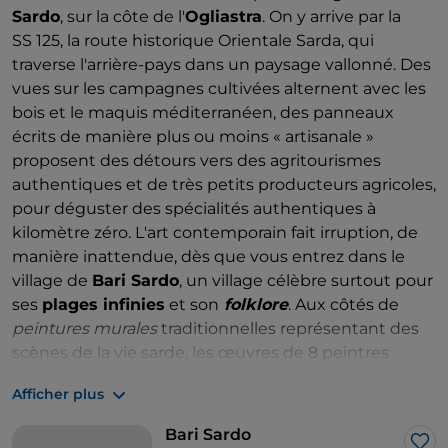
« villages des
peintures murales
» qui est la
Sardo
, sur la côte de l'
Ogliastra
. On y arrive par la
destination de cet itinéraire...
SS 125, la route historique Orientale Sarda, qui
traverse l'arrière-pays dans un paysage vallonné. Des
vues sur les campagnes cultivées alternent avec les
bois et le maquis méditerranéen, des panneaux
écrits de manière plus ou moins « artisanale »
proposent des détours vers des agritourismes
authentiques et de très petits producteurs agricoles,
pour déguster des spécialités authentiques à
kilomètre zéro. L'art contemporain fait irruption, de
manière inattendue, dès que vous entrez dans le
village de
Bari Sardo
, un village célèbre surtout pour
ses
plages infinies
et son
folklore
. Aux côtés de
peintures murales
traditionnelles représentant des
scènes de la vie sarde, les œuvres de 8 peintres
muraux de renommée nationale et internationale
Afficher plus
ont pris forme et couleur en septembre 2021 :
Bastardilla, Paola Corrias, Crisa, Ericailcane,
Bari Sardo