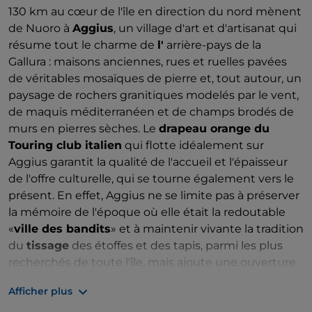
130 km au cœur de l'île en direction du nord mènent
de Nuoro à
Aggius
, un village d'art et d'artisanat qui
résume tout le charme de
l'
arrière-pays de la
Gallura : maisons anciennes, rues et ruelles pavées
de véritables mosaïques de pierre et, tout autour, un
paysage de rochers granitiques modelés par le vent,
de maquis méditerranéen et de champs brodés de
murs en pierres sèches. Le
drapeau orange du
Touring club italien
qui flotte idéalement sur
Aggius garantit la qualité de l'accueil et l'épaisseur
de l'offre culturelle, qui se tourne également vers le
présent. En effet, Aggius ne se limite pas à préserver
la mémoire de l'époque où elle était la redoutable
«
ville des bandits
» et à maintenir vivante la tradition
du
tissage
des étoffes et des tapis, parmi les plus
recherchés de toute l'île, mais ajoute une ouverture
surprenante à l'art contemporain. Comme dans
Afficher plus
d'autres villages sardes, la vocation artistique trouve