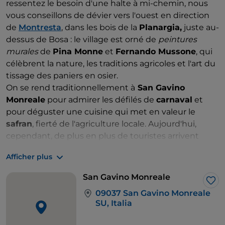
ressentez le besoin d'une halte à mi-chemin, nous
vous conseillons de dévier vers l'ouest en direction
de
Montresta
, dans les bois de la
Planargia,
juste au-
dessus de Bosa : le village est orné de
peintures
murales
de
Pina Monne
et
Fernando Mussone
, qui
célèbrent la nature, les traditions agricoles et l'art du
tissage des paniers en osier.
On se rend traditionnellement à
San Gavino
Monreale
pour admirer les défilés de
carnaval
et
pour déguster une cuisine qui met en valeur le
safran
, fierté de l'agriculture locale. Aujourd'hui,
cependant, de plus en plus de touristes arrivent
dans cette ville du Medio Campidano également
Afficher plus
pour profiter d'un spectacle différent, celui offert par
des
peintures murales colorées
, si belles et si
San Gavino Monreale
nombreuses que des visites guidées et des
J’a
09037 San Gavino Monreale
itinéraires touristiques à thème sont organisés. Tout
SU, Italia
a commencé pour essayer de donner un sens à la
tragédie qui a bouleversé les jeunes de cette