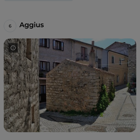
Piazza Italia,
Francesco Del Casino
a créé les
peintures murales
« cubistes » d'inspiration
sociopolitique, tandis que celles qui parlent d'éco-
Aggius
durabilité sont de l'
équipe
UndiciSei Squad
. On y
trouve une rue riche en
peinture murales
, le
viale
Sardegna
. Signalons ensuite les œuvres de
Manu
Invisible
, auteur de
Perseveranza
et
Valori
, ce dernier
sur le terrain du petit terrain de Viale Costituzione, et
le collectif
Tela Urbana
, à qui l'on doit également le
réaménagement de la
Piazza Su Cuzone
. Avant de
quitter la région de Nuoro pour la Gallura, les
amateurs de
street art
peuvent s'accorder un
détour
par Onanì
, dans la
Barbagia de Bitti
, où la peinture
murale s'est imposée dès les années 1980 grâce aux
œuvres sociales et politiques de
Diego Asproni
.