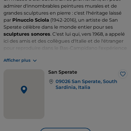
admirer d'innombrables peintures murales et de
grandes sculptures en pierre : c'est l'héritage laissé
par
Pinuccio Sciola
(1942-2016), un artiste de San
Sperate célèbre dans le monde entier pour ses
sculptures sonores
. C'est lui qui, vers 1968, a appelé
ici des amis et des collègues d'Italie et de l'étranger
pour reproduire dans le Bas-Campidano l'expérience
du muralisme mexicain : il avait étudié à Paris et
Afficher plus
travaillé à Mexico, aux côtés des muralistes les plus
célèbres du monde. San Sperate, avec Orgosolo, est
San Sperate
ainsi devenu le centre de rayonnement de la culture
J’a
09026 San Sperate, South
des peintures murales dans toute l'île. Ensuite, à San
Sardinia, Italia
Sperate, des artistes locaux, tels qu'
Angelo Pilloni
et
Raffaele Muscas
, se sont formés et ont peint, et plus
récemment, des festivals à thème ont enrichi les
rues d'œuvres différentes, attirant des écrivains de
nouvelles générations.
Les sculptures de Sciola se trouvent dans le musée