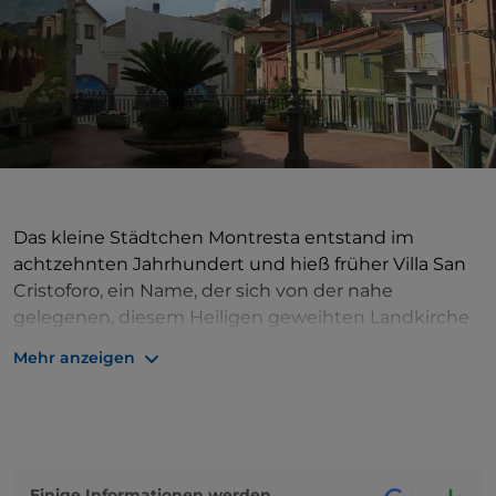
Das kleine Städtchen Montresta entstand im
achtzehnten Jahrhundert und hieß früher Villa San
Cristoforo, ein Name, der sich von der nahe
gelegenen, diesem Heiligen geweihten Landkirche
ableitet. Das Gebiet hat jedoch eine sehr weit
Mehr anzeigen
zurückreichende Geschichte und war schon in
frühester Zeit bewohnt, wovon mehrere Domus de
Janas, einige Nuraghen zeugen, wie die Badu de sa
rughe, und der quadratische Turm Sa Turre oder
Nuraghe Turre, das einzige punische Monument in
Einige Informationen werden