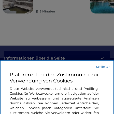
antike Kolonien
3 Minuten
Informationen über die Seite
Schließen
Nützliche Links
Präferenz bei der Zustimmung zur
Verwendung von Cookies
Login
Diese Website verwendet technische und Profiling-
Cookies für Werbezwecke, um die Navigation auf der
Bleiben wir in Kontakt
Website zu verbessern und aggregierte Analysen
durchzuführen. Sie können jederzeit entscheiden,
welchen Cookies (nach Kategorien unterteilt) Sie
zustimmen, welche Sie verweigern oder widerrufen