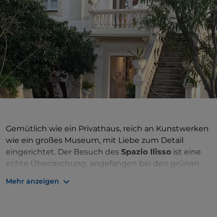
Gemütlich wie ein Privathaus, reich an Kunstwerken
wie ein großes Museum, mit Liebe zum Detail
eingerichtet. Der Besuch des
Spazio Ilisso
ist eine
echte Überraschung, angefangen bei den grünen
Gärten
, in denen man zwischen Rosengärten,
Mehr anzeigen
libanesischen Zedern und schmiedeeisernen Toren
Skulpturen von Maria Lai, Pinuccio Sciola und
anderen sardischen Meistern der zeitgenössischen