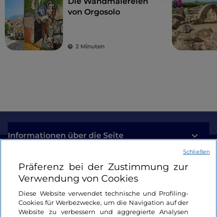
Die Wandmalereien
von Orgosolo
2 Minuten
Informationen über die Seite
Schließen
Nützliche Links
Präferenz bei der Zustimmung zur
Verwendung von Cookies
Login
Diese Website verwendet technische und Profiling-
Cookies für Werbezwecke, um die Navigation auf der
Bleiben wir in Kontakt
Website zu verbessern und aggregierte Analysen