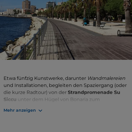
Etwa fünfzig Kunstwerke, darunter
Wandmalereien
und Installationen, begleiten den Spaziergang (oder
die kurze Radtour) von der
Strandpromenade Su
Siccu
unter dem Hügel von Bonaria zum
Haupteingang des Regionalen
Naturparks
Mehr anzeigen
Molentargius-Saline
entlang der Via Pessagno und
der Via La Palma. Es handelt sich um die
Galleria del
Sale
, die erste Kunstgalerie im Freien in Cagliari, die