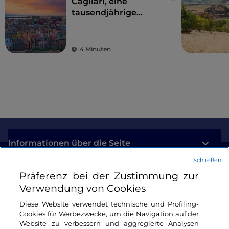
Cagliari, eine
tausendjährige
Geschichte und eine
Natur, die überrascht
4 Minuten
Informationen über die Seite
Schließen
Nützliche Links
Präferenz bei der Zustimmung zur
Verwendung von Cookies
Login
Diese Website verwendet technische und Profiling-
Cookies für Werbezwecke, um die Navigation auf der
Bleiben wir in Kontakt
Website zu verbessern und aggregierte Analysen