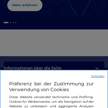
Mehr erfahren
Informationen über die Seite
Schließen
Nützliche Links
Präferenz bei der Zustimmung zur
Verwendung von Cookies
Login
Diese Website verwendet technische und Profiling-
Cookies für Werbezwecke, um die Navigation auf der
Bleiben wir in Kontakt
Website zu verbessern und aggregierte Analysen