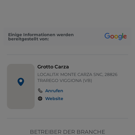
Es wird Deutsch gesprochen
Es wird Englisch gesprochen
Es wird Französisch gesprochen
Einige Informationen werden
bereitgestellt von:
Mastercard
Kindermenü
Bezahlung mit Satispay
Grotto Carza
Parkplatz
LOCALITA' MONTE CARZA SNC, 28826
TRAREGO VIGGIONA (VB)
Tische im Außenbereich
Anrufen
Visa
Website
Kinderbereich
BETREIBER DER BRANCHE