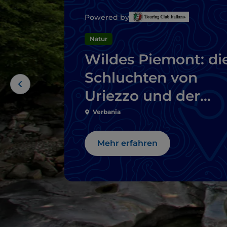
Powered by
Natur
Wildes Piemont: di
Schluchten von
Uriezzo und der
Toce-Wasserfall
Verbania
Mehr erfahren