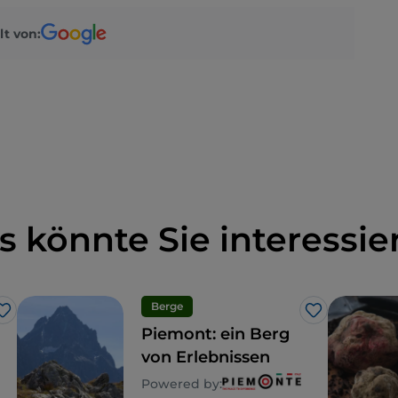
lt von:
s könnte Sie interessie
Berge
Like
Like
Piemont: ein Berg
von Erlebnissen
Powered by: