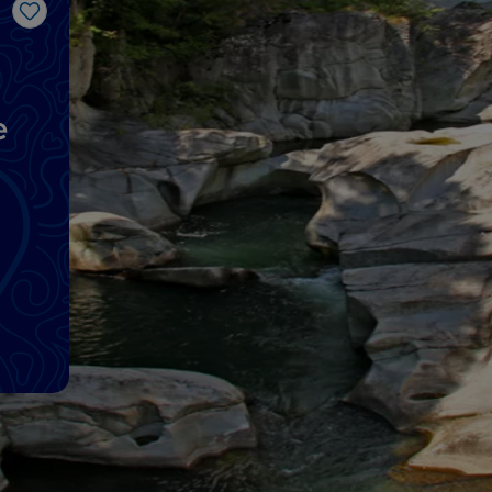
Like
e