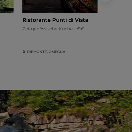
Ristorante Punti di Vista
Ristoran
Zeitgenössische Küche - €€
Italienisch 
PIEMONTE, OMEGNA
Piemonte, 