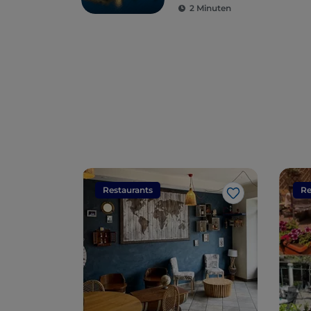
2 Minuten
Restaurants
Re
Like