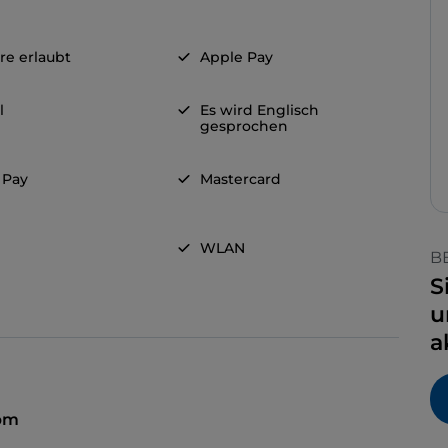
re erlaubt
Apple Pay
l
Es wird Englisch
gesprochen
 Pay
Mastercard
WLAN
B
S
u
a
 pm