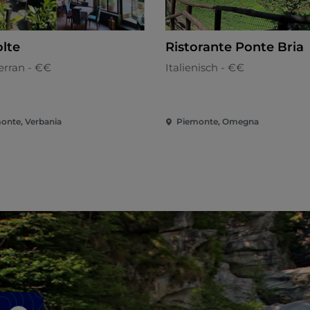
olte
Ristorante Ponte Bria
erran - €€
Italienisch - €€
onte, Verbania
Piemonte, Omegna