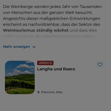
Die Weinberge werden jedes Jahr von Tausenden
von Menschen aus der ganzen Welt besucht.
Angesichts dieser maßgeblichen Entwicklungen
erscheint es nachvollziehbar, dass der Sektor des
Weintourismus ständig wächst
und dass dies
nicht nur durch die gastronomische Exzellenz
unterstützt werden kann, von der traditionellen bis
Mehr anzeigen
hin zur erlesensten Küche, sondern auch durch
innovative Lösungen befördert wird, bei denen der
Wein
mit der Sphäre des
Wohlbefindens in
UNESCO
Verbindung gebracht wird
.
Like
Langhe und Roero
So entstehen einzigartige Kombinationen, um die
Aktivität der Weinkellereien mit Erfahrungen unter
freiem Himmel zu verbinden, echte
Weinresorts
oder
Weinrelais
, Einrichtungen mit
SPA und
Piemont, Alba
Hydromassage-Pools
mitten im Weinberg, die die
Möglichkeit bieten, die Ruhe in der Natur auch bei
Entspannungs- und
Yoga-Kursen
vor dem