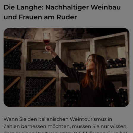
atemberaubenden Panorama der Langhe zu
Die Langhe: Nachhaltiger Weinbau
genießen.
und Frauen am Ruder
Wenn Sie den italienischen Weintourismus in
Zahlen bemessen möchten, müssen Sie nur wissen,