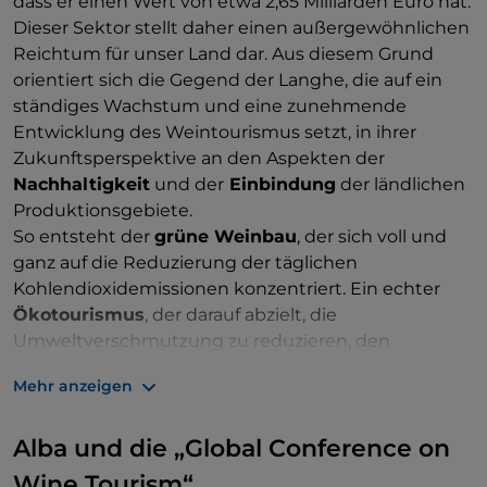
dass er einen Wert von etwa 2,65 Milliarden Euro hat.
Dieser Sektor stellt daher einen außergewöhnlichen
Reichtum für unser Land dar. Aus diesem Grund
orientiert sich die Gegend der Langhe, die auf ein
ständiges Wachstum und eine zunehmende
Entwicklung des Weintourismus setzt, in ihrer
Zukunftsperspektive an den Aspekten der
Nachhaltigkeit
und der
Einbindung
der ländlichen
Produktionsgebiete.
So entsteht der
grüne Weinbau
, der sich voll und
ganz auf die Reduzierung der täglichen
Kohlendioxidemissionen konzentriert. Ein echter
Ökotourismus
, der darauf abzielt, die
Umweltverschmutzung zu reduzieren, den
Schwerlastverkehr auf den Hügeln des UNESCO-
Mehr anzeigen
Weltkulturerbes zu halbieren und die Verwendung
von Pflanzenschutzmitteln, Herbiziden und
Alba und die „Global Conference on
chemischen Düngemitteln zu vermeiden bzw. diese
durch organische Substanzen und
Wine Tourism“