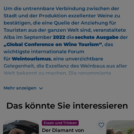
Um die untrennbare Verbindung zwischen der
Stadt und der Produktion exzellenter Weine zu
bestätigen, die eine Quelle der Anziehung für
Touristen aus der ganzen Welt sind, veranstaltete
Alba im September
2022
die
sechste Ausgabe
der
„Global Conference on Wine Tourism“
, das
wichtigste internationale Forum
für
Weintourismus
, eine unverzichtbare
Gelegenheit, die Exzellenz des Weinbaus aus aller
Welt bekannt zu machen. Die renommierte
Veranstaltung, die 2016 ins Leben gerufen wurde,
ist ein mit Spannung erwartetes Treffen, das jedes
Mehr anzeigen
Jahr von der
UNWTO
, der Weltorganisation für
Tourismus der Vereinten Nationen, organisiert
Das könnte Sie interessieren
wird und das darauf abzielt, die
Tourismuspolitik
mit einem auf
Nachhaltigkeit
und
eine
verantwortungsvolle Nutzung der Gebiete
Essen und Trinken
Like
Der Diamant von
ausgerichteten Ansatz zu entwickeln.