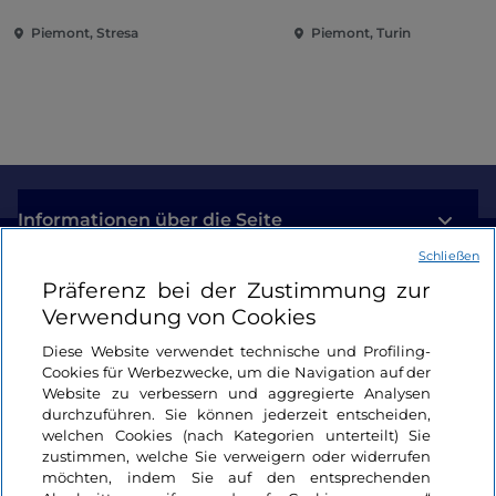
solchen zur fachlichen Vertiefung in Bezug auf den
Borromäischen Inseln und
Stand der Technik im Bereich des Weintourismus,
Piemont, Stresa
Piemont, Turin
der Villa Taranto
in denen die Praktiken der verschiedenen
beteiligten Länder erörtert wurden. Parallel zur
Veranstaltung finden Besuche in Weingütern und
Konsortien, Verkostungen und Gespräche mit
lokalen Erzeugern statt.
Informationen über die Seite
Schließen
Nützliche Links
Präferenz bei der Zustimmung zur
Verwendung von Cookies
Login
Diese Website verwendet technische und Profiling-
Cookies für Werbezwecke, um die Navigation auf der
Bleiben wir in Kontakt
Website zu verbessern und aggregierte Analysen
durchzuführen. Sie können jederzeit entscheiden,
welchen Cookies (nach Kategorien unterteilt) Sie
zustimmen, welche Sie verweigern oder widerrufen
möchten, indem Sie auf den entsprechenden