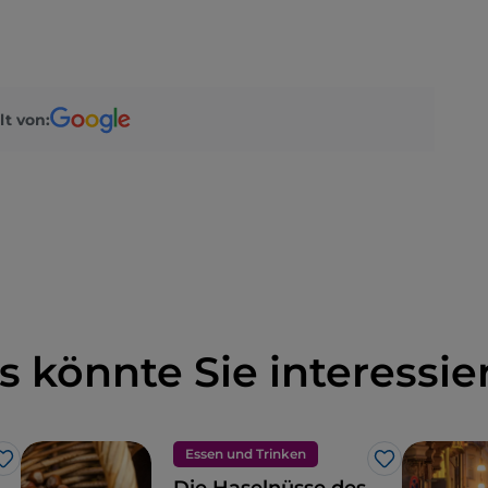
lt von:
s könnte Sie interessie
Essen und Trinken
Like
Like