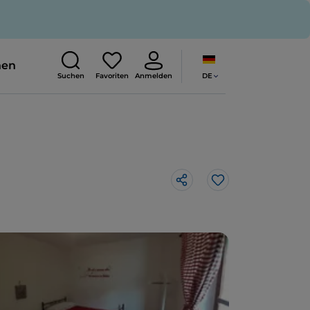
nen
DE
Suchen
Favoriten
Anmelden
Like