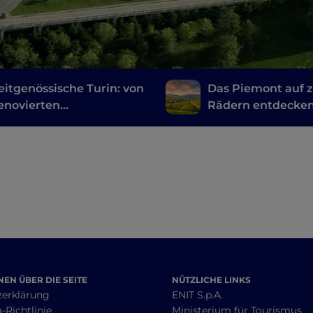
eitgenössische Turin: von
Das Piemont auf 
enovierten
Rädern entdecken
triegebieten bis zu den
Voltaggio nach
stätten
Canavese mit de
Fahrrad
EN ÜBER DIE SEITE
NÜTZLICHE LINKS
zerklärung
ENIT S.p.A.
-Richtlinie
Ministerium für Tourismus