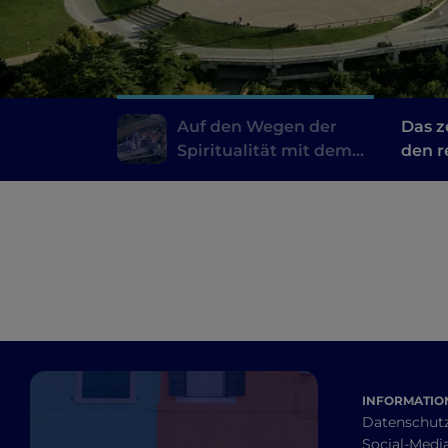
Auf den Wegen der
Das z
Spiritualität mit dem
den r
Cammino di Don Bosco
Indus
Kunst
INFORMATION
Datenschut
Social-Media