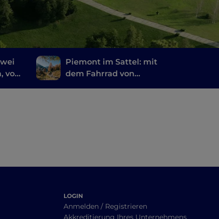
zwei
Piemont im Sattel: mit
, von
dem Fahrrad von
Carema nach
m
Comignago
LOGIN
Anmelden / Registrieren
Akkreditierung Ihres Unternehmens