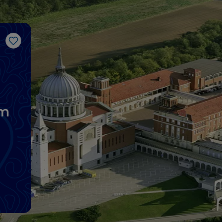
Like
em