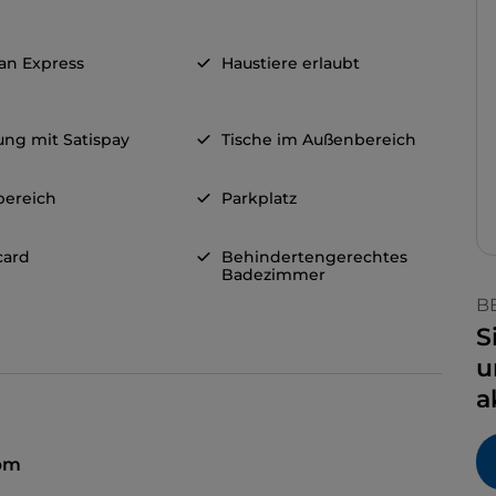
an Express
Haustiere erlaubt
ung mit Satispay
Tische im Außenbereich
bereich
Parkplatz
card
Behindertengerechtes
Badezimmer
B
S
u
a
 pm