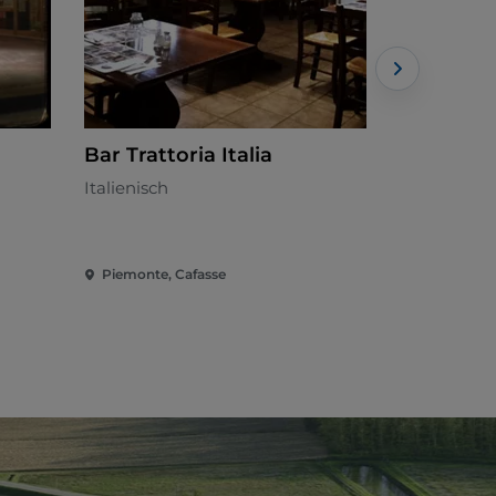
Bar Trattoria Italia
TRATTOR
Italienisch
Italienisch 
Piemonte, Cafasse
Piemonte, 