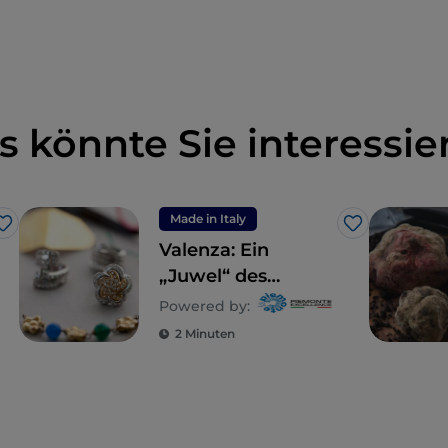
s könnte Sie interessie
Made in Italy
Like
Like
Valenza: Ein
„Juwel“ des
Monferrato
Powered by:
2 Minuten