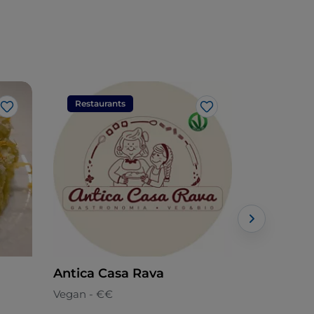
Restaurants
Restaura
Like
Like
Antica Casa Rava
DaDiego
Vegan - €€
Fischküche