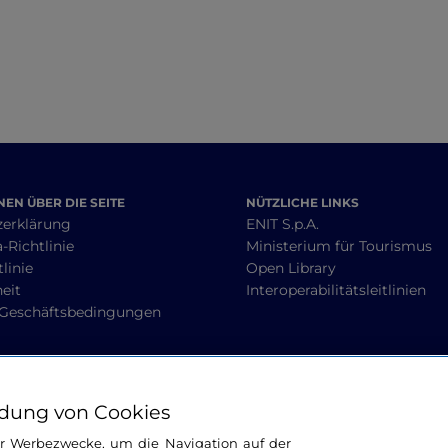
Canavese mit dem
Fahrrad
EN ÜBER DIE SEITE
NÜTZLICHE LINKS
zerklärung
ENIT S.p.A.
-Richtlinie
Ministerium für Tourismus
linie
Open Library
heit
Interoperabilitätsleitlinien
 Geschäftsbedingungen
BLEIBEN WIR IN KONTAKT
dung von Cookies
ür Werbezwecke, um die Navigation auf der