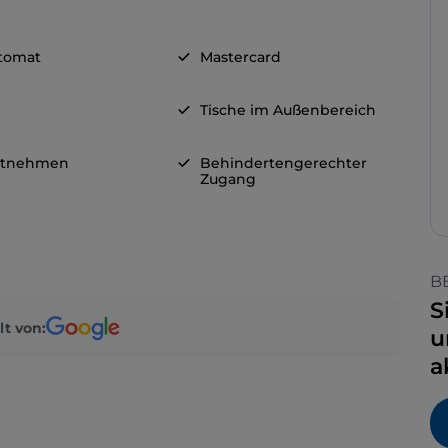
tomat
Mastercard
Tische im Außenbereich
itnehmen
Behindertengerechter
Zugang
B
S
lt von:
u
a