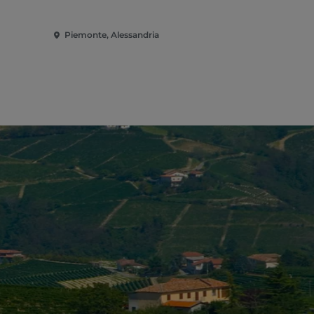
Piemonte, Alessandria
Piemonte, A