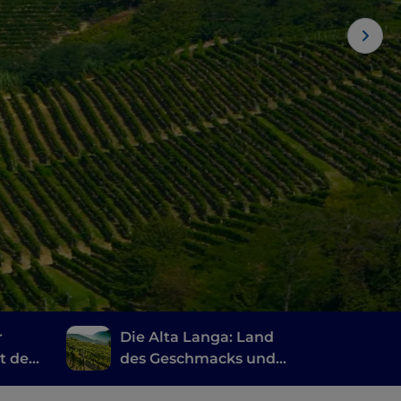
r
Die Alta Langa: Land
t der
des Geschmacks und
unberührter