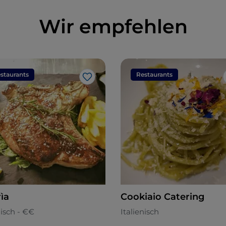
Wir empfehlen
staurants
Restaurants
Like
ìa
Cookiaio Catering
nisch - €€
Italienisch