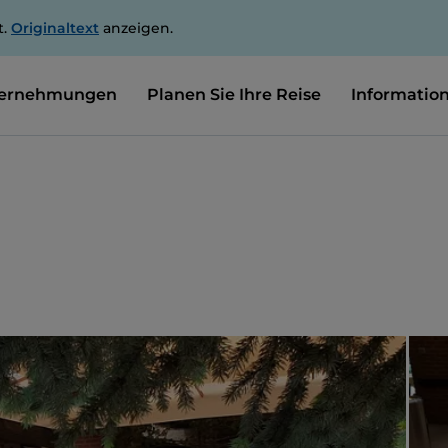
t.
Originaltext
anzeigen.
ernehmungen
Planen Sie Ihre Reise
Informatio