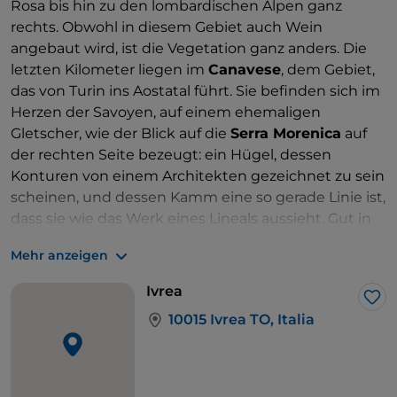
Rosa bis hin zu den lombardischen Alpen ganz
rechts. Obwohl in diesem Gebiet auch Wein
angebaut wird, ist die Vegetation ganz anders. Die
letzten Kilometer liegen im
Canavese
, dem Gebiet,
das von Turin ins Aostatal führt. Sie befinden sich im
Herzen der Savoyen, auf einem ehemaligen
Gletscher, wie der Blick auf die
Serra Morenica
auf
der rechten Seite bezeugt: ein Hügel, dessen
Konturen von einem Architekten gezeichnet zu sein
scheinen, und dessen Kamm eine so gerade Linie ist,
dass sie wie das Werk eines Lineals aussieht. Gut in
die Pedale tretend nähert man sich dem Eingang
Mehr anzeigen
des Tals, angetrieben vom Wind, der einen nach gut
281 Kilometern an der Grenze zum Aostatal begrüßt.
Ivrea
Lik
10015 Ivrea TO, Italia