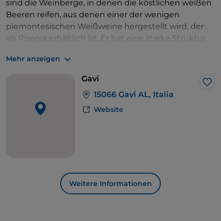
sind die Weinberge, in denen die köstlichen weißen
Beeren reifen, aus denen einer der wenigen
piemontesischen Weißweine hergestellt wird, der
als Riserva erhältlich ist. Er hat eine starke Struktur
und ist ausgewogen: der
Gavi di Gavi
erscheint in
Mehr anzeigen
jüngerer Form strohgelb und wird mit den Jahren
goldfarben. Er reift in Eichenfässern und bietet
Gavi
Aromen, die mal an Früchte, mal an Mandeln
Lik
15066 Gavi AL, Italia
erinnern.
Website
Weitere Informationen