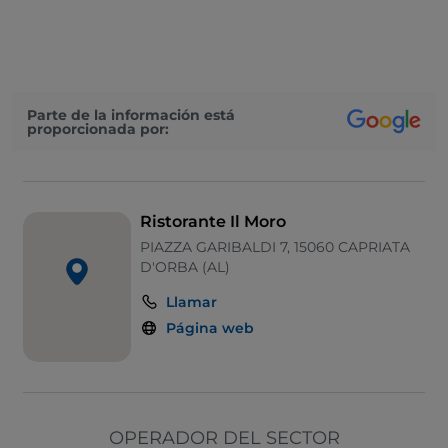
Wi-Fi
Mesas de exterior
No fumadores
Parte de la información está
proporcionada por:
Para llevar
Acceso para inválidos
Ristorante Il Moro
PIAZZA GARIBALDI 7, 15060 CAPRIATA
D'ORBA (AL)
Llamar
Página web
OPERADOR DEL SECTOR